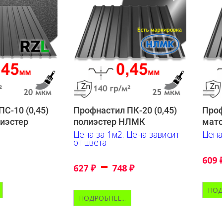
С-10 (0,45)
Профнастил ПК-20 (0,45)
Проф
иэстер
полиэстер НЛМК
мато
Цена за 1м2. Цена зависит
Цена
от цвета
609
–
627
₽
748
₽
ПОД
ПОДРОБНЕЕ...