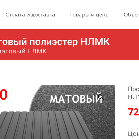
Skip
Оплата и доставка
Товары и цены
Объе
to
content
атовый полиэстер НЛМК
 матовый НЛМК
Про
НЛ
7
Цен