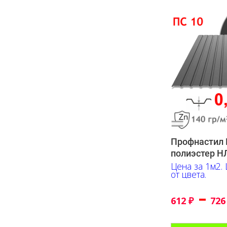
Профнастил П
полиэстер 
Цена за 1м2.
от цвета.
–
612
₽
72