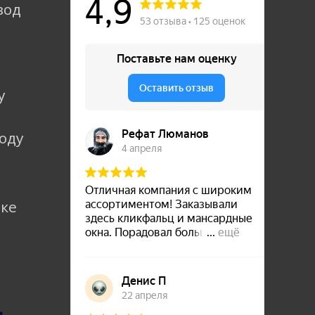
вод
у
коду
лке