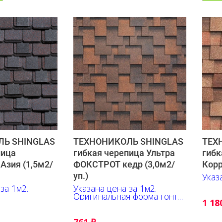
Ь SHINGLAS
ТЕХНОНИКОЛЬ SHINGLAS
ТЕХ
пица
гибкая черепица Ультра
гибк
зия (1,5м2/
ФОКСТРОТ кедр (3,0м2/
Корр
уп.)
Указ
за 1м2.
Указана цена за 1м2.
Оригинальная форма гонта,
1 18
выгодно подчёркивает
глубину оттенков, их
переливы и контрастные
761
₽