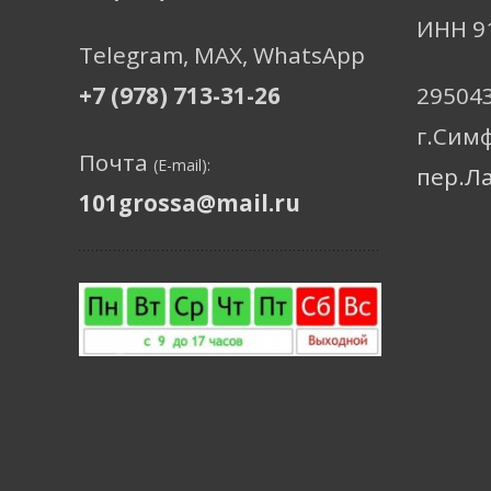
ИНН 9
Telegram, МАХ, WhatsApp
+7 (978) 713-31-26
29504
г.Сим
Почта
(E-mail):
пер.Л
101grossa@mail.ru