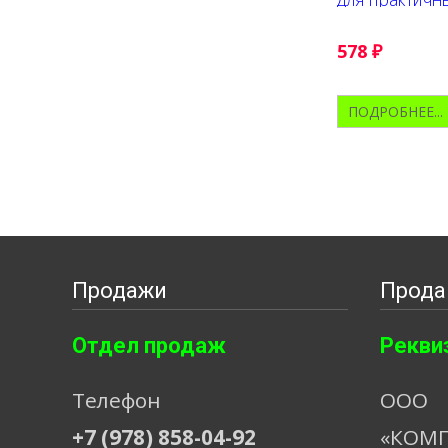
которые хотя
надежный и 
кровельный м
578
₽
доступной це
ПОДРОБНЕЕ...
Продажи
Прода
Отдел продаж
Рекви
Телефон
ООО
+7 (978) 858-04-92
«КОМП