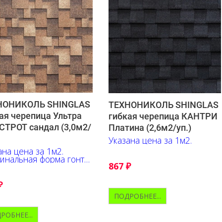
НОНИКОЛЬ SHINGLAS
ТЕХНОНИКОЛЬ SHINGLAS
ая черепица Ультра
гибкая черепица КАНТРИ
ТРОТ сандал (3,0м2/
Платина (2,6м2/уп.)
Указана цена за 1м2.
ана цена за 1м2.
инальная форма гонта,
867
₽
дно подчёркивает
ину оттенков, их
ливы и контрастные
₽
нты.
ПОДРОБНЕЕ...
РОБНЕЕ...