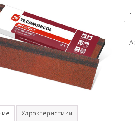
Кол
тов
ТЕ
А
SHI
кон
кар
че
(5м
уп.)
ние
Характеристики