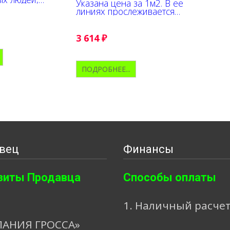
Указана цена за 1м2. В ее
т приобрести
линиях прослеживается
современный
рисунок бескрайних волн
атериал по
Атлантики, омывающих ее
не
многочисленные
3 614
₽
архипелаги. Цветовая
палитра коллекции вторит...
ПОДРОБНЕЕ...
вец
Финансы
зиты Продавца
Способы оплаты
1. Наличный расче
АНИЯ ГРОССА»