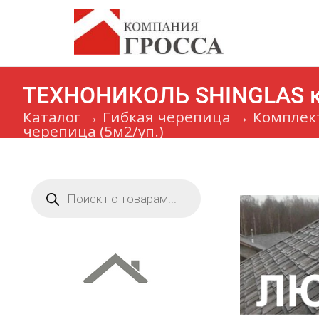
ТЕХНОНИКОЛЬ SHINGLAS ко
Каталог
→
Гибкая черепица
→
Комплек
черепица (5м2/уп.)
Поиск
товаров