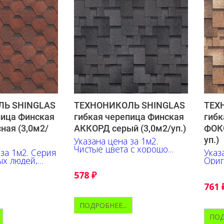
Ь SHINGLAS
ТЕХНОНИКОЛЬ SHINGLAS
ТЕХ
пица Финская
гибкая черепица Финская
гибк
ная (3,0м2/
АККОРД серый (3,0м2/уп.)
ФОКС
уп.)
Указана цена за 1м2.
Чистые цвета с хорошо
 за 1м2. Серия
Указ
заметной тенью для тех, кто
ых людей,
Ориг
ищет особенную
т приобрести
выго
монохромную кровлю по
578
₽
современный
глуб
приемлемой цене
атериал по
пере
761
не
акце
ПОДРОБНЕЕ...
ПОД