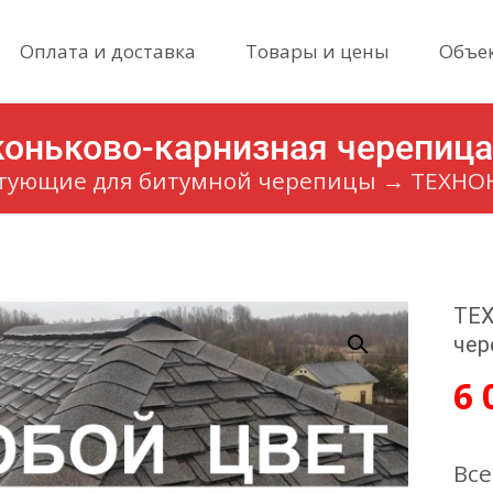
Skip
Оплата и доставка
Товары и цены
Объе
to
content
ньково-карнизная черепица 
тующие для битумной черепицы
→
ТЕХНОН
ТЕХ
чер
6 
Все