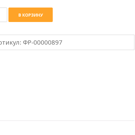
ичество
В КОРЗИНУ
ара
ХНОНИКОЛЬ
ртикул:
ФР-00000897
NGLAS
ьково-
низная
репица
2/