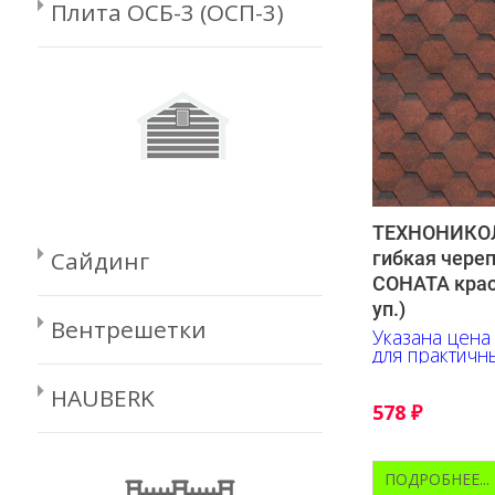
Плита ОСБ-3 (ОСП-3)
ТЕХНОНИКОЛ
Сайдинг
гибкая чере
СОНАТА крас
уп.)
Вентрешетки
Указана цена
для практичн
которые хотя
надежный и 
HAUBERK
кровельный м
578
₽
доступной це
ПОДРОБНЕЕ...