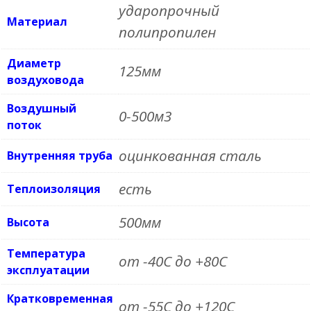
проходным
ударопрочный
Материал
элементом
полипропилен
Диаметр
125мм
воздуховода
Воздушный
0-500м3
поток
оцинкованная сталь
Внутренняя труба
есть
Теплоизоляция
500мм
Высота
Температура
от -40C до +80C
эксплуатации
Кратковременная
от -55C до +120C