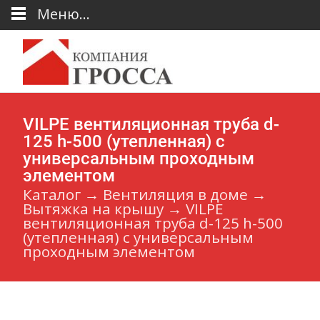
Меню...
VILPE вентиляционная труба d-
125 h-500 (утепленная) с
универсальным проходным
элементом
Каталог
→
Вентиляция в доме
→
Вытяжка на крышу
→
VILPE
вентиляционная труба d-125 h-500
(утепленная) с универсальным
проходным элементом