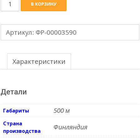
Количество
В КОРЗИНУ
товара
VILPE
Артикул:
ФР-00003590
вентиляционная
труба
d-
Характеристики
125
h-
Детали
500
(утепленная)
500 м
Габариты
с
Страна
Финляндия
универсальным
производства