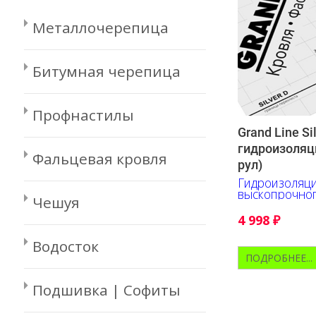
Металлочерепица
Битумная черепица
Профнастилы
Grand Line S
гидроизоляц
Фальцевая кровля
рул)
Гидроизоляци
выскопрочно
Чешуя
полотна
4 998
₽
Водосток
ПОДРОБНЕЕ...
Подшивка | Софиты