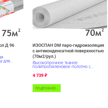
ол Д 96
ИЗОСПАН DM паро-гидроизоляция
c антиконденсатной поверхностью
(70м2/рул.)
ая
а для
Высокопрочное тканое
полипропиленовое полотно с
антиконденсатной поверхностью
4 739
₽
ПОДРОБНЕЕ...