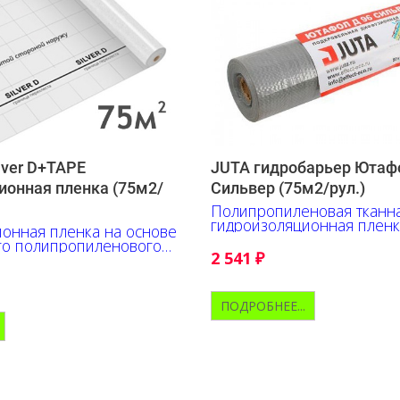
ilver D+TAPE
JUTA гидробарьер Ютаф
ионная пленка (75м2/
Сильвер (75м2/рул.)
Полипропиленовая тканн
гидроизоляционная пленк
онная пленка на основе
скатной кровли
го полипропиленового
2 541
₽
ПОДРОБНЕЕ...