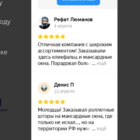
у
коду
лке