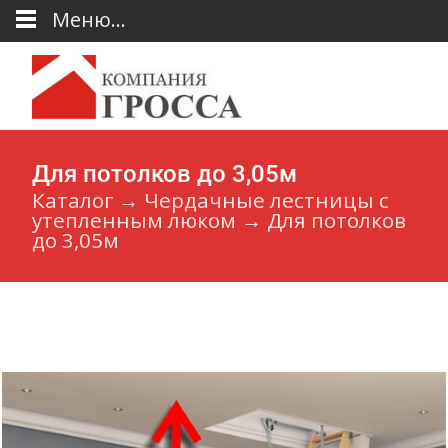
Меню...
Для потолков до 3,05м
Каталог
→
Чердачные лестницы с
утепленным люком
→
Для потолков
до 3,05м