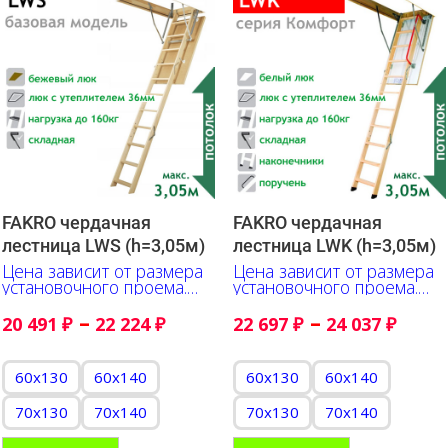
FAKRO чердачная
FAKRO чердачная
лестница LWS (h=3,05м)
лестница LWK (h=3,05м)
Цена зависит от размера
Цена зависит от размера
установочного проема.
установочного проема.
Указано в сантиметрах
Указано в сантиметрах
–
–
20 491
₽
22 224
₽
22 697
₽
24 037
₽
60x130
60x140
60x130
60x140
70x130
70x140
70x130
70x140