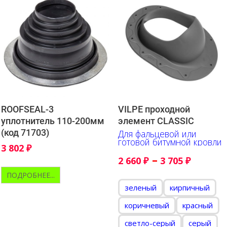
ROOFSEAL-3
VILPE проходной
уплотнитель 110-200мм
элемент CLASSIC
(код 71703)
Для фальцевой или
готовой битумной кровли
3 802
₽
–
2 660
₽
3 705
₽
ПОДРОБНЕЕ...
зеленый
кирпичный
коричневый
красный
светло-серый
серый