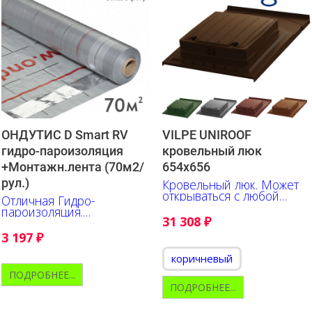
ОНДУТИС D Smart RV
VILPE UNIROOF
гидро-пароизоляция
кровельный люк
+Монтажн.лента (70м2/
654х656
рул.)
Кровельный люк. Может
открываться с любой
Отличная Гидро-
стороны.
пароизоляция.
31 308
₽
Исключительно прочна и
удобна в работе.
3 197
₽
Нанесена разметка.
коричневый
ПОДРОБНЕЕ...
ПОДРОБНЕЕ...