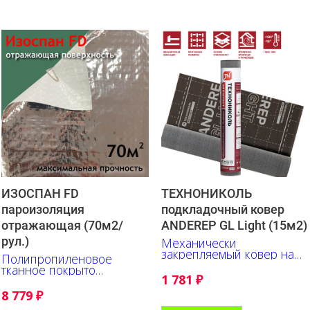
ИЗОСПАН FD
ТЕХНОНИКОЛЬ
пароизоляция
подкладочный ковер
отражающая (70м2/
ANDEREP GL Light (15м2)
рул.)
Механически
закрепляемый ковер на
Полипропиленовое
основе стеклохолста.
тканное покрыто
Верх - полипропилен.
1 781
₽
металлизированной
полипропиленовой
8 779
₽
пленкой