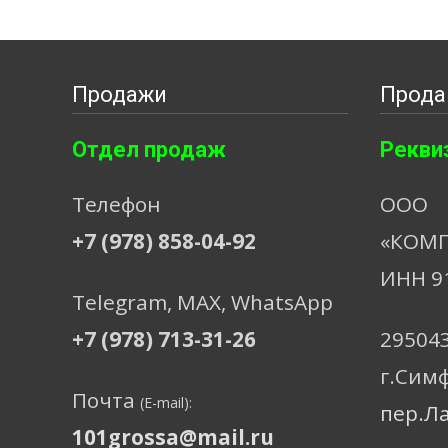
Продажи
Прода
Отдел продаж
Рекви
Телефон
ООО
+7 (978) 858-04-92
«КОМП
ИНН 9
Telegram, МАХ, WhatsApp
+7 (978) 713-31-26
29504
г.Сим
Почта
(E-mail):
пер.Л
101grossa@mail.ru