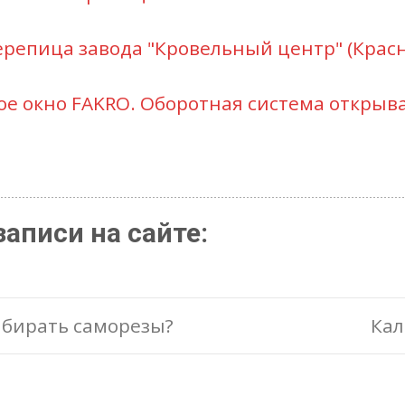
репица завода "Кровельный центр" (Красн
е окно FAKRO. Оборотная система открыв
аписи на сайте:
t
бирать саморезы?
Кал
gation