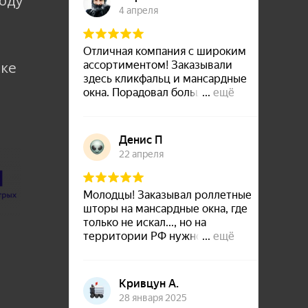
коду
лке