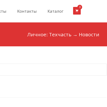
0
кты
Контакты
Каталог
Личное: Техчасть
→
Новости