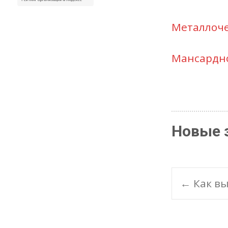
Металлоче
Мансардно
Новые з
Pos
←
Как вы
navi