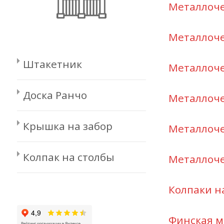
Металлоч
Металлоч
Штакетник
Металлоч
Доска Ранчо
Металлоч
Крышка на забор
Металлоч
Колпак на столбы
Металлоч
Колпаки н
Финская м