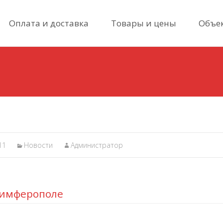
Skip
Оплата и доставка
Товары и цены
Объе
to
content
11
Новости
Администратор
Симферополе