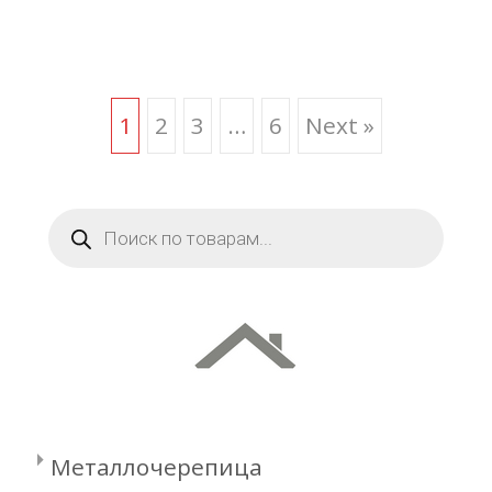
Posts
1
2
3
…
6
Next »
navigation
Поиск
товаров
Металлочерепица