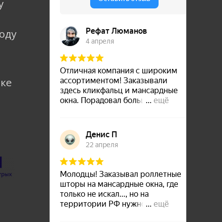
у
коду
лке