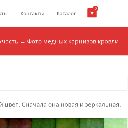
0
кты
Контакты
Каталог
хчасть
→
Фото медных карнизов кровли
 цвет. Сначала она новая и зеркальная.