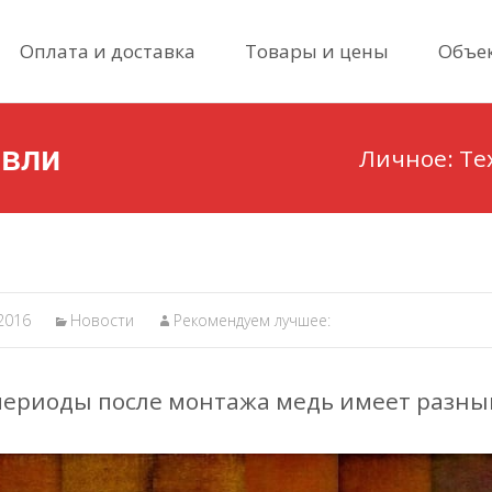
Skip
Оплата и доставка
Товары и цены
Объе
to
content
овли
Личное: Те
2016
Новости
Рекомендуем лучшее:
периоды после монтажа медь имеет разный