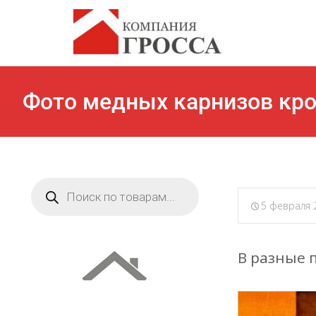
Фото медных карнизов кр
Поиск
товаров
5 февраля 
В разные 