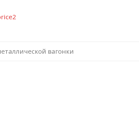
t
еталлической вагонки
gation