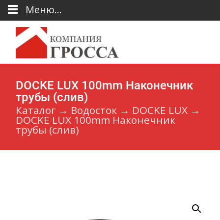
Меню...
DOCKE LUX 100mm Наконечник
трубы (слив)
Каталог
→
Водосток
→
DOCKE LUX
→
DOCKE LUX 100mm Наконечник
трубы (слив)