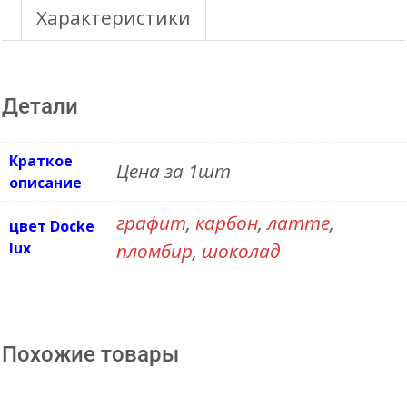
Наконечник
Характеристики
трубы
(слив)
Детали
Краткое
Цена за 1шт
описание
графит
,
карбон
,
латте
,
цвет Docke
lux
пломбир
,
шоколад
Похожие товары