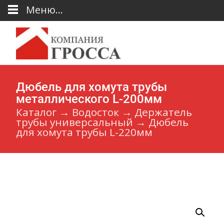
Меню...
Дюбель для хомута трубы
металлического L-200мм
Каталог
→
Водосток
→
Держатель
трубы универсальный
→
Дюбель
для хомута трубы L-220мм