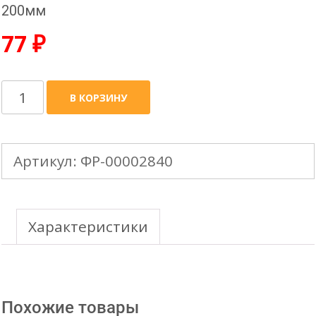
200мм
77
₽
Количество
В КОРЗИНУ
товара
Дюбель
Артикул:
ФР-00002840
для
хомута
трубы
Характеристики
металлического
L-
200мм
Похожие товары