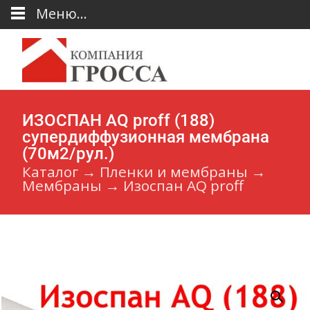
Меню...
ИЗОСПАН AQ proff (188)
супердиффузионная мембрана
(70м2/рул.)
Каталог
→
Пленки и мембраны
→
Мембраны
→
Изоспан AQ proff