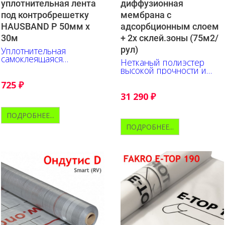
уплотнительная лента
диффузионная
под контробрешетку
мембрана с
HAUSBAND P 50мм х
адсорбционным слоем
30м
+ 2х склей.зоны (75м2/
рул)
Уплотнительная
самоклеящаяся
Нетканый полиэстер
односторонняя лента для
высокой прочности и
контробрешётки
паропроницаемое
725
₽
покрытие из
термопластичного
31 290
₽
полиуретана.
ПОДРОБНЕЕ...
ПОДРОБНЕЕ...