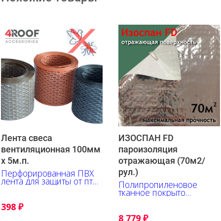
Лента свеса
ИЗОСПАН FD
вентиляционная 100мм
пароизоляция
х 5м.п.
отражающая (70м2/
рул.)
Перфорированная ПВХ
лента для защиты от птиц
Полипропиленовое
и насекомых
тканное покрыто
металлизированной
398
₽
полипропиленовой
пленкой
8 779
₽