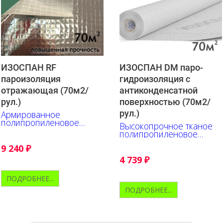
ИЗОСПАН RF
ИЗОСПАН DM паро-
пароизоляция
гидроизоляция c
отражающая (70м2/
антиконденсатной
рул.)
поверхностью (70м2/
рул.)
Армированное
полипропиленовое
Высокопрочное тканое
полотно c
полипропиленовое
металлизированной
полотно с
полипропиленовой
9 240
₽
антиконденсатной
пленкой
поверхностью
4 739
₽
ПОДРОБНЕЕ...
ПОДРОБНЕЕ...