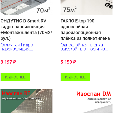
ОНДУТИС D Smart RV
FAKRO E-top 190
гидро-пароизоляция
однослойная
+Монтажн.лента (70м2/
пароизоляционная
рул.)
плёнка из полиэтилена
Отличная Гидро-
Однослойная пленка
пароизоляция.
высокой плотности из
Исключительно прочна и
первичного полиэтилена
удобна в работе.
Нанесена разметка.
3 197
₽
5 159
₽
ПОДРОБНЕЕ...
ПОДРОБНЕЕ...