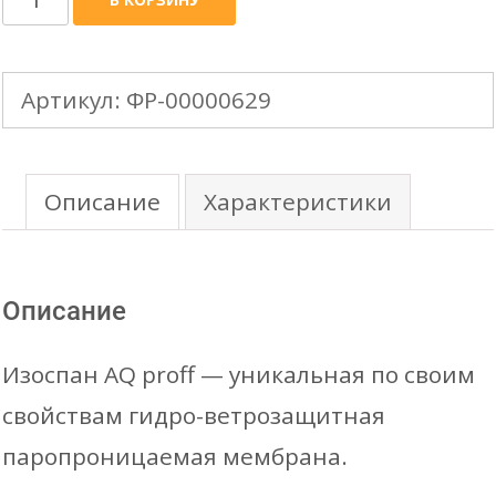
товара
ИЗОСПАН
Артикул:
ФР-00000629
AQ
proff
(188)
Описание
Характеристики
супердиффузионная
мембрана
Описание
(70м2/
рул.)
Изоспан AQ proff — уникальная по своим
свойствам гидро-ветрозащитная
паропроницаемая мембрана.