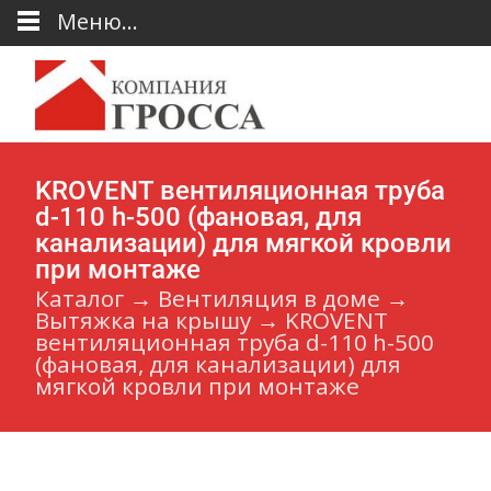
Меню...
KROVENT вентиляционная труба
d-110 h-500 (фановая, для
канализации) для мягкой кровли
при монтаже
Каталог
→
Вентиляция в доме
→
Вытяжка на крышу
→
KROVENT
вентиляционная труба d-110 h-500
(фановая, для канализации) для
мягкой кровли при монтаже