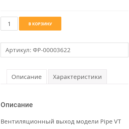
Количество
В КОРЗИНУ
товара
KROVENT
Артикул:
ФР-00003622
вентиляционная
труба
d-
Описание
Характеристики
110
h-
Описание
500
(фановая,
Вентиляционный выход модели Pipe VT
для