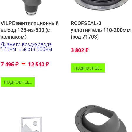
VILPE вентиляционный
ROOFSEAL-3
выход 125-из-500 (с
уплотнитель 110-200мм
колпаком)
(код 71703)
Диаметр воздуховода
125мм. Высота 500мм
3 802
₽
–
7 496
₽
12 540
₽
ПОДРОБНЕЕ...
ПОДРОБНЕЕ...