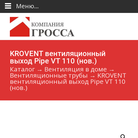
Меню...
KROVENT вентиляционный
выход Pipe VT 110 (нов.)
Каталог
→
Вентиляция в доме
→
Вентиляционные трубы
→
KROVENT
вентиляционный выход Pipe VT 110
(нов.)