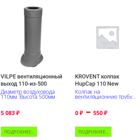
VILPE вентиляционный
KROVENT колпак
выход 110-из-500
HupСap 110 New
Диаметр воздуховода
Колпак на
110мм. Высота 500мм
вентиляционную трубу
110мм
–
5 083
₽
0
₽
550
₽
ПОДРОБНЕЕ...
ПОДРОБНЕЕ...