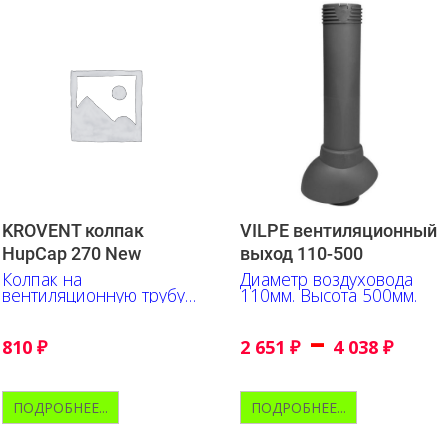
KROVENT колпак
VILPE вентиляционный
HupCap 270 New
выход 110-500
Колпак на
Диаметр воздуховода
вентиляционную трубу
110мм. Высота 500мм.
125 и 150мм
–
810
₽
2 651
₽
4 038
₽
ПОДРОБНЕЕ...
ПОДРОБНЕЕ...