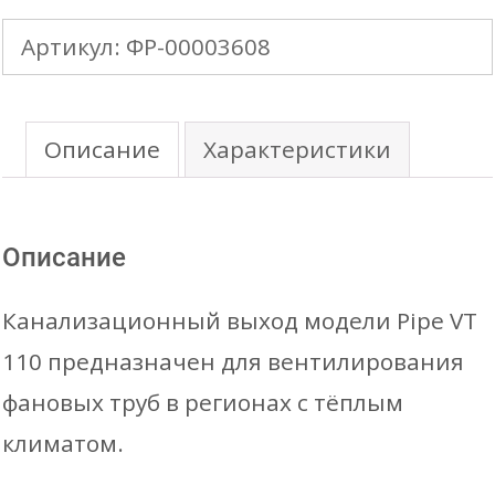
KROVENT
Артикул:
ФР-00003608
вентиляционный
выход
Pipe
Описание
Характеристики
VT
110
Описание
(нов.)
Канализационный выход модели Pipe VT
110 предназначен для вентилирования
фановых труб в регионах с тёплым
климатом.