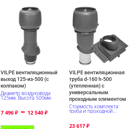
VILPE вентиляционный
VILPE вентиляционная
выход 125-из-500 (с
труба d-160 h-500
колпаком)
(утепленная) с
универсальным
Диаметр воздуховода
125мм. Высота 500мм
проходным элементом
Стоимость комплекта:
–
труба и проходной
7 496
₽
12 540
₽
элемент
23 617
₽