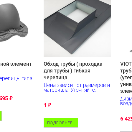
дной элемент
Обход трубы ( проходка
VIOT
для трубы ) гибкая
труб
черепица
(уте
ерепицы типа
унив
Цена зависит от размеров и
материала. Уточняйте.
эле
 695
₽
Диам
возд
1
₽
650
6 42
ПОДРОБНЕЕ...