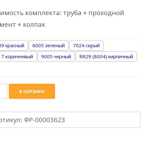
имость комплекта: труба + проходной
мент + колпак
09 красный
6005 зеленый
7024 серый
17 коричневый
9005 черный
RR29 (8004) кирпичный
ичество
В КОРЗИНУ
ара
OVENT
ртикул:
ФР-00003623
нтиляционная
ба