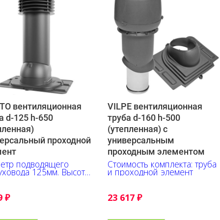
TO вентиляционная
VILPE вентиляционная
а d-125 h-650
труба d-160 h-500
пленная)
(утепленная) с
ерсальный проходной
универсальным
мент
проходным элементом
етр подводящего
Стоимость комплекта: труба
уховода 125мм. Высота
и проходной элемент
мм
9
₽
23 617
₽