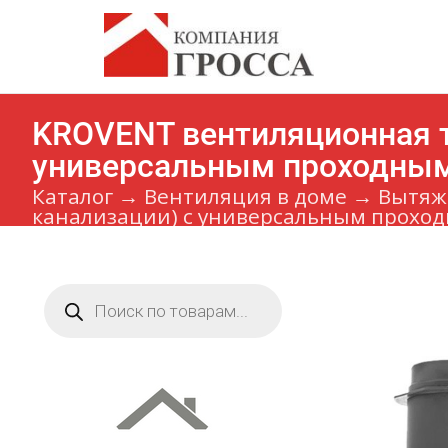
KROVENT вентиляционная тр
универсальным проходны
Каталог
→
Вентиляция в доме
→
Вытяж
канализации) с универсальным прохо
Поиск
товаров