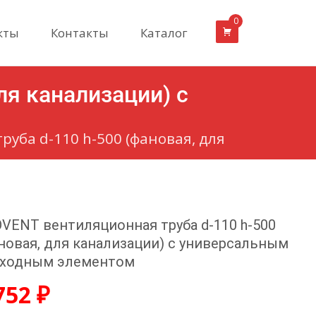
0
кты
Контакты
Каталог
ля канализации) с
уба d-110 h-500 (фановая, для
VENT вентиляционная труба d-110 h-500
новая, для канализации) с универсальным
ходным элементом
752
₽