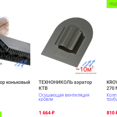
ПОД
ор коньковый
ТЕХНОНИКОЛЬ аэратор
KROV
КТВ
270 
Осушающая вентиляция
Колп
кровли
труб
1 664
₽
810