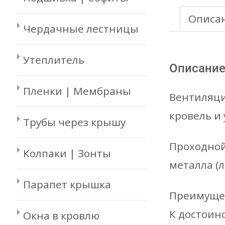
Описа
Чердачные лестницы
Утеплитель
Описани
Пленки | Мембраны
Вентиляци
кровель и
Трубы через крышу
Проходной
Колпаки | Зонты
металла (
Парапет крышка
Преимущес
К достоин
Окна в кровлю