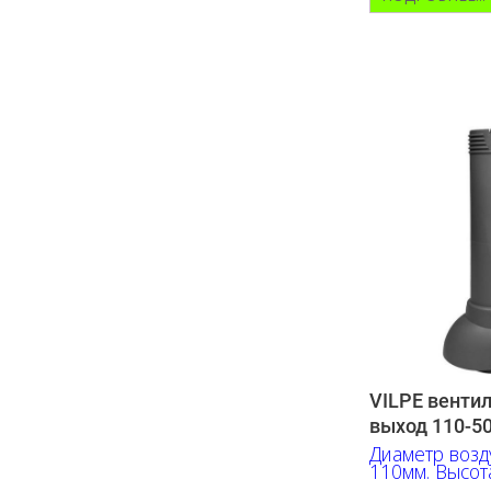
VILPE венти
выход 110-5
Диаметр возд
110мм. Высот