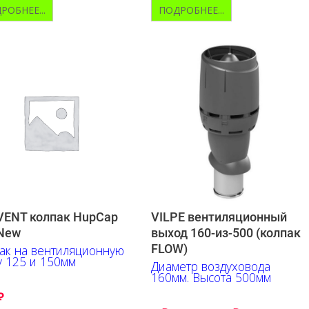
РОБНЕЕ...
ПОДРОБНЕЕ...
ENT колпак HupCap
VILPE вентиляционный
New
выход 160-из-500 (колпак
FLOW)
ак на вентиляционную
у 125 и 150мм
Диаметр воздуховода
160мм. Высота 500мм
₽