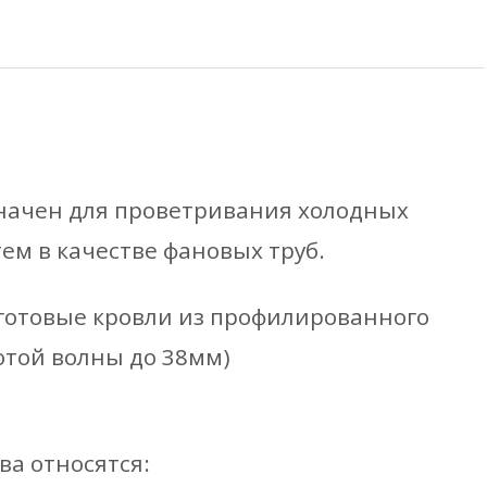
новая,
начен для проветривания холодных
ем в качестве фановых труб.
ализации)
готовые кровли из профилированного
иверсальным
отой волны до 38мм)
оходным
ементом
ва относятся: