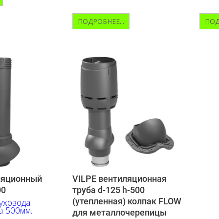
ПОДРОБНЕЕ...
ПОД
ляционный
VILPE вентиляционная
00
труба d-125 h-500
(утепленная) колпак FLOW
уховода
а 500мм.
для металлочерепицы