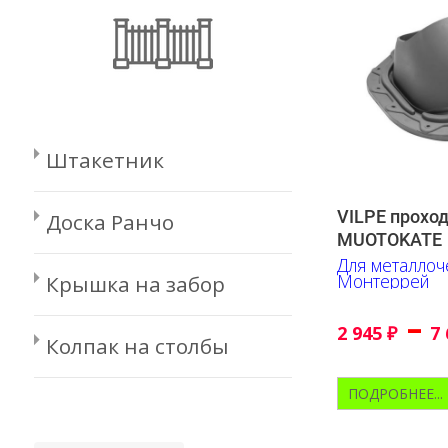
Штакетник
VILPE прохо
Доска Ранчо
MUOTOKATE
Для металлоч
Монтеррей
Крышка на забор
–
2 945
₽
7
Колпак на столбы
ПОДРОБНЕЕ...