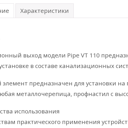
d-
ние
Характеристики
110
h-
500
е
(фа
онный выход модели Pipe VT 110 предназ
для
 установке в составе канализационных сист
кан
с
 элемент предназначен для установки на 
ун
любая металлочерепица, профнастил с выс
пр
тва использования
эл
ствам практического применения устройст