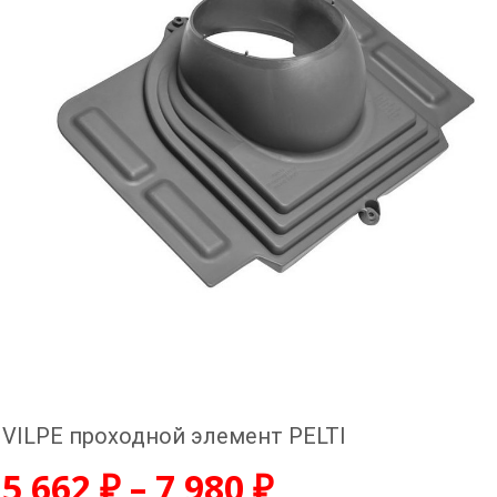
VILPE проходной элемент PELTI
5 662
₽
–
7 980
₽