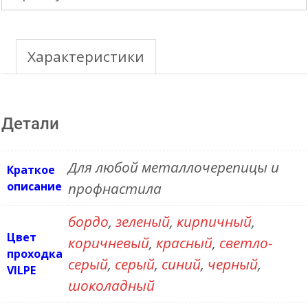
проходной
элемент
PELTI
Характеристики
Детали
Для любой металлочерепицы и
Краткое
описание
профнастила
бордо
,
зеленый
,
кирпичный
,
Цвет
коричневый
,
красный
,
светло-
проходка
серый
,
серый
,
синий
,
черный
,
VILPE
шоколадный