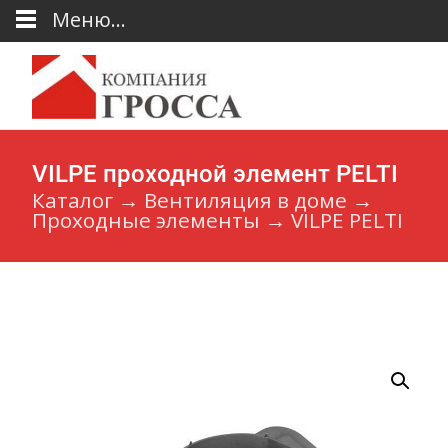
Меню...
VILPE проходной элемент PELTI
Каталог
→
Вентиляция в доме
→
Проходные элементы
→
VILPE PELTI