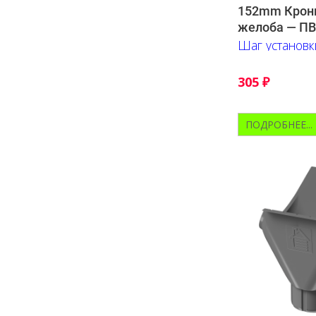
152mm Крон
желоба — П
Шаг установк
305
₽
ПОДРОБНЕЕ...