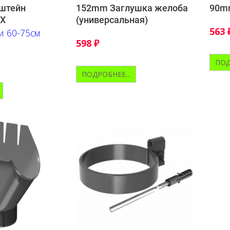
штейн
152mm Заглушка желоба
90mm
ВХ
(универсальная)
563
и 60-75см
598
₽
ПОД
ПОДРОБНЕЕ...