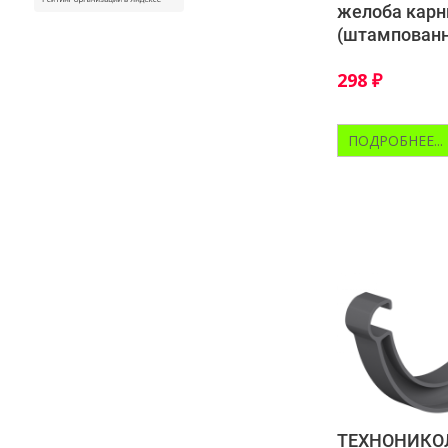
желоба кар
(штампован
298
₽
ПОДРОБНЕЕ...
ТЕХНОНИКО