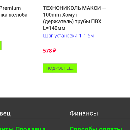
 Premium
ТЕХНОНИКОЛЬ МАКСИ —
нка желоба
100mm Хомут
(держатель) трубы ПВХ
L=140мм
Шаг установки 1-1,5м
578
₽
ПОДРОБНЕЕ...
вец
Финансы
зиты Продавца
Способы оплаты