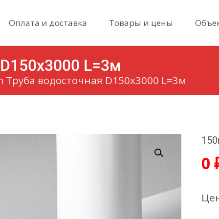
Skip
Оплата и доставка
Товары и цены
Объе
to
content
 D150х3000 L=3м
 Труба водосточная D150х3000 L=3м
150
0
Цен