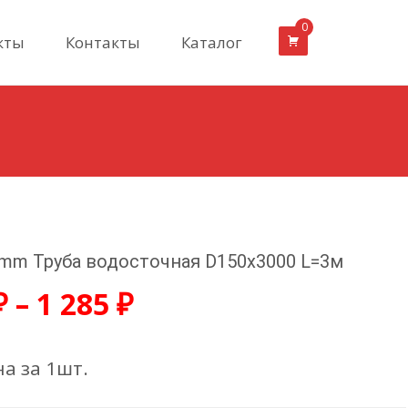
0
кты
Контакты
Каталог
mm Труба водосточная D150х3000 L=3м
₽
–
1 285
₽
а за 1шт.