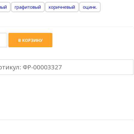
лый
графитовый
коричневый
оцинк.
ичество
В КОРЗИНУ
ара
0mm
ртикул:
ФР-00003327
ба
осточная
0х3000
3м