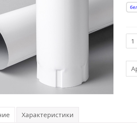
бе
Кол
тов
15
А
Тру
вод
D15
L=
ние
Характеристики