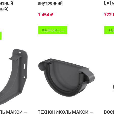
низный
внутренний
L=1
ный)
1 454
₽
772
ПОДРОБНЕЕ...
ПОД
ЛЬ МАКСИ —
ТЕХНОНИКОЛЬ МАКСИ —
DOC