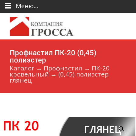
Меню...
Профнастил ПК-20 (0,45)
полиэстер
Каталог
→
Профнастил
→
ПК-20
кровельный
→
(0,45) полиэстер
глянец