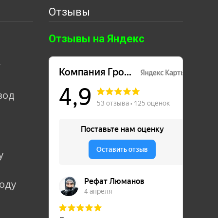
Отзывы
Отзывы на Яндекс
т
вод
у
коду