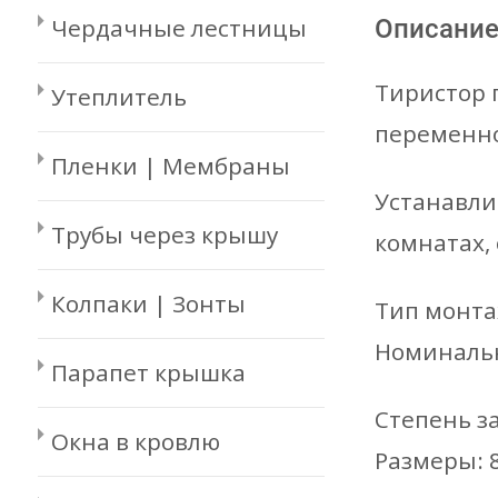
Чердачные лестницы
Описани
Тиристор 
Утеплитель
переменно
Пленки | Мембраны
Устанавли
Трубы через крышу
комнатах, 
Колпаки | Зонты
Тип монта
Номинальны
Парапет крышка
Степень за
Окна в кровлю
Размеры: 8