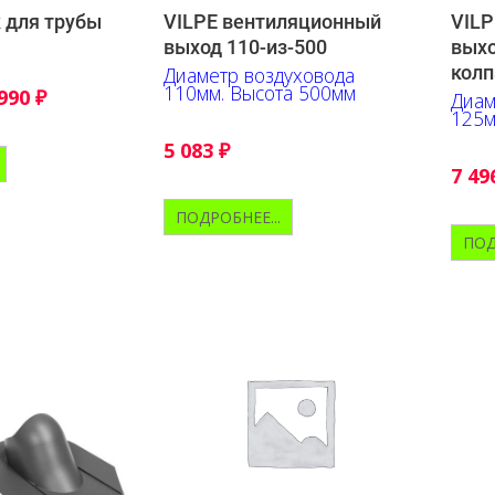
 для трубы
VILPE вентиляционный
VILP
выход 110-из-500
выхо
колп
Диаметр воздуховода
110мм. Высота 500мм
 990
₽
Диам
125м
5 083
₽
7 49
ПОДРОБНЕЕ...
ПОД