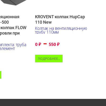
ляционная
KROVENT колпак HupСap
h-500
110 New
) колпак FLOW
Колпак на вентиляционную
трубу 110мм
ровли при
–
0
₽
550
₽
плекта: труба
элемент
ПОДРОБНЕЕ...