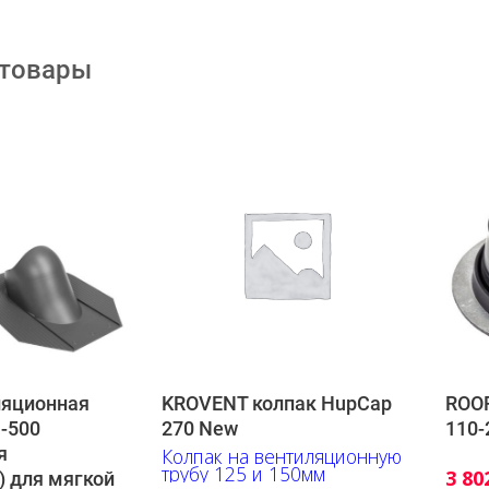
 товары
ляционная
KROVENT колпак HupCap
ROOF
h-500
270 New
110-
я
Колпак на вентиляционную
трубу 125 и 150мм
3 80
) для мягкой