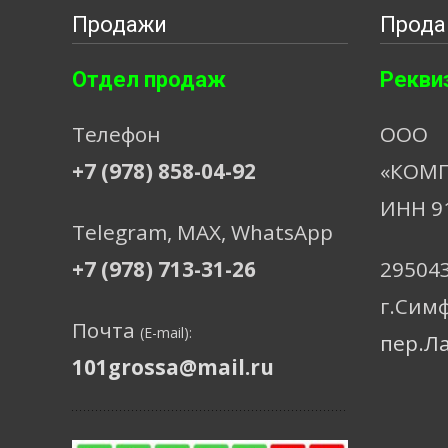
Продажи
Прода
Отдел продаж
Рекви
Телефон
ООО
+7 (978) 858-04-92
«КОМП
ИНН 9
Telegram, МАХ, WhatsApp
+7 (978) 713-31-26
29504
г.Сим
Почта
(E-mail):
пер.Л
101grossa@mail.ru