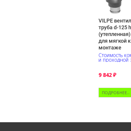
VILPE венти
труба d-125 
(утепленная
для мягкой к
монтаже
Стоимость ком
и проходной 
9 842
₽
ПОДРОБНЕЕ...