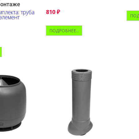
монтаже
810
₽
плекта: труба
ПОД
элемент
ПОДРОБНЕЕ...