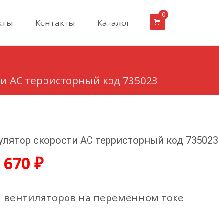
0
кты
Контакты
Каталог
ти AC терристорный код 735023
улятор скорости AC терристорный код 735023
 670
₽
 вентиляторов на переменном токе