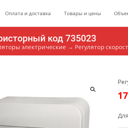
Skip
Оплата и доставка
Товары и цены
Объе
to
content
рристорный код 735023
ляторы электрические
→
Регулятор скорос
Рег
17
Для