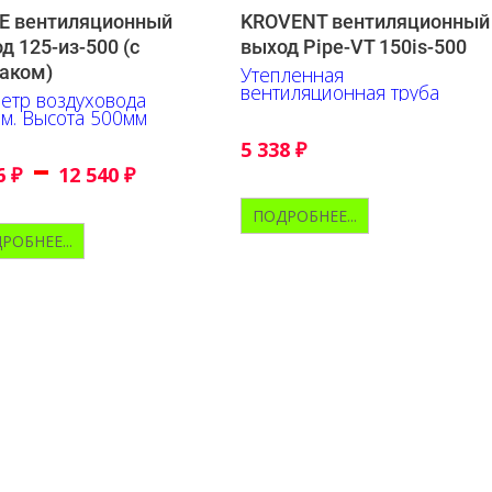
E вентиляционный
KROVENT вентиляционный
д 125-из-500 (с
выход Pipe-VT 150is-500
аком)
Утепленная
вентиляционная труба
етр воздуховода
м. Высота 500мм
5 338
₽
–
6
₽
12 540
₽
ПОДРОБНЕЕ...
РОБНЕЕ...