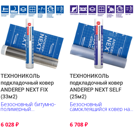
ТЕХНОНИКОЛЬ
ТЕХНОНИКОЛЬ
подкладочный ковер
подкладочный ковер
ANDEREP NEXT FIX
ANDEREP NEXT SELF
(33м2)
(25м2)
Безосновный битумно-
Безосновный
полимерный
самоклеящийся ковер на
подкладочный ковер
основе битумно-
механического крепления
полимерной смеси
6 028
₽
6 708
₽