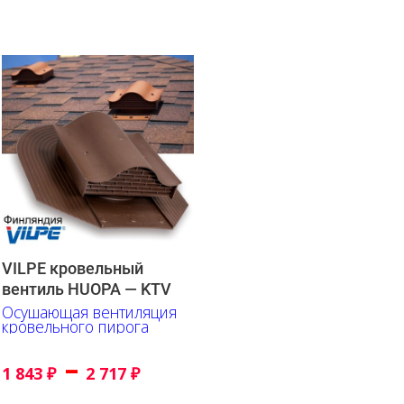
VILPE кровельный
вентиль HUOPA — KTV
Осушающая вентиляция
кровельного пирога
–
1 843
₽
2 717
₽