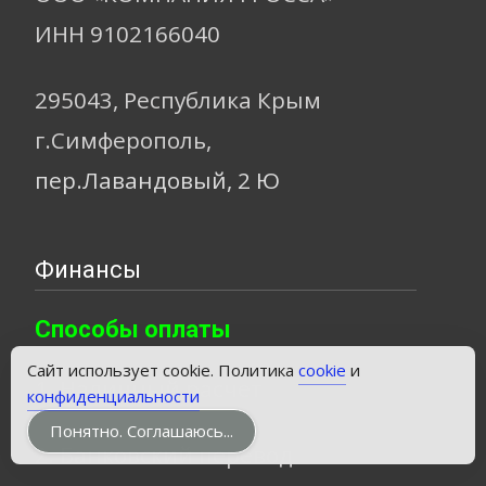
ИНН 9102166040
295043, Республика Крым
г.Симферополь,
пер.Лавандовый, 2 Ю
Финансы
Способы оплаты
Звонок
Сайт использует cookie. Политика
cookie
и
1. Наличный расчет
конфиденциальности
Понятно. Соглашаюсь...
2. Банковский перевод