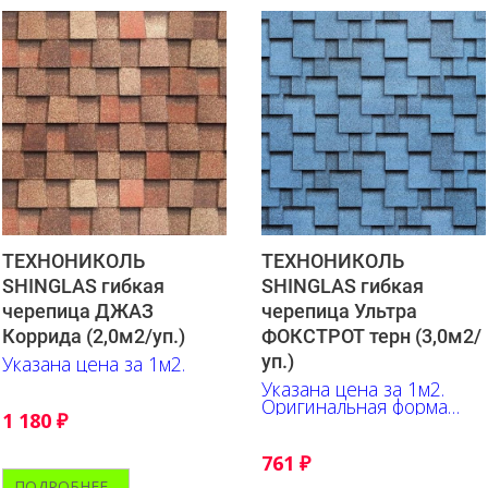
ТЕХНОНИКОЛЬ
ТЕХНОНИКОЛЬ
SHINGLAS гибкая
SHINGLAS гибкая
черепица ДЖАЗ
черепица Ультра
Коррида (2,0м2/уп.)
ФОКСТРОТ терн (3,0м2/
уп.)
Указана цена за 1м2.
Указана цена за 1м2.
Оригинальная форма
1 180
₽
гонта, выгодно
подчёркивает глубину
оттенков, их переливы и
761
₽
контрастные акценты.
ПОДРОБНЕЕ...