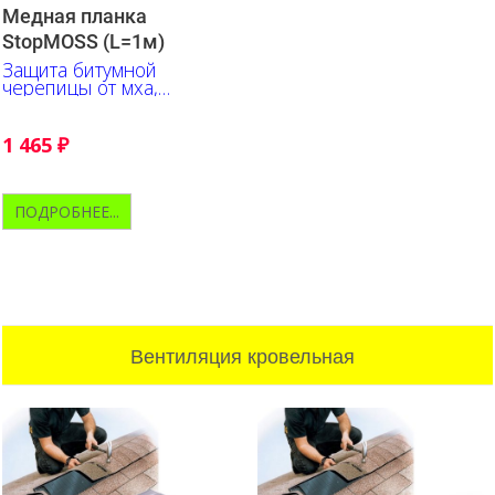
Медная планка
StopMOSS (L=1м)
Защита битумной
черепицы от мха,
лишайника, плесени
1 465
₽
ПОДРОБНЕЕ...
Вентиляция кровельная