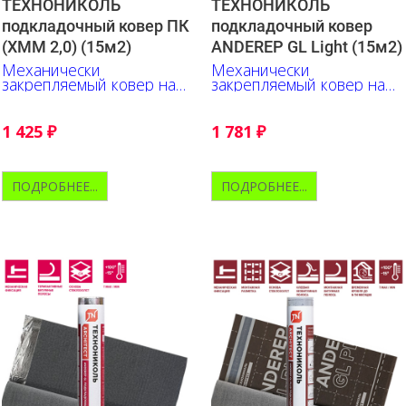
ТЕХНОНИКОЛЬ
ТЕХНОНИКОЛЬ
подкладочный ковер ПК
подкладочный ковер
(ХММ 2,0) (15м2)
ANDEREP GL Light (15м2)
Механически
Механически
закрепляемый ковер на
закрепляемый ковер на
основе стеклохолста.
основе стеклохолста.
Бюджетное решение.
Верх - полипропилен.
1 425
₽
1 781
₽
ПОДРОБНЕЕ...
ПОДРОБНЕЕ...