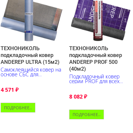
ТЕХНОНИКОЛЬ
ТЕХНОНИКОЛЬ
подкладочный ковер
подкладочный ковер
ANDEREP ULTRA (15м2)
ANDEREP PROF 500
(40м2)
Самоклеящийся ковер на
основе СБС для
Подкладочный ковер
гидроизоляции мест
серии PROF для всех
наиболее вероятных
типов битумной черепицы
протечек
4 571
₽
8 082
₽
ПОДРОБНЕЕ...
ПОДРОБНЕЕ...