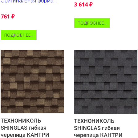
Оригинальная форма
3 614
₽
гонта, выгодно
подчёркивает глубину
оттенков, их переливы и
761
₽
контрастные акценты.
ПОДРОБНЕЕ...
ПОДРОБНЕЕ...
ТЕХНОНИКОЛЬ
ТЕХНОНИКОЛЬ
SHINGLAS гибкая
SHINGLAS гибкая
черепица КАНТРИ
черепица КАНТРИ