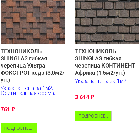
ТЕХНОНИКОЛЬ
ТЕХНОНИКОЛЬ
SHINGLAS гибкая
SHINGLAS гибкая
черепица Ультра
черепица КОНТИНЕНТ
ФОКСТРОТ кедр (3,0м2/
Африка (1,5м2/уп.)
уп.)
Указана цена за 1м2.
Указана цена за 1м2.
Оригинальная форма
3 614
₽
гонта, выгодно
подчёркивает глубину
оттенков, их переливы и
761
₽
контрастные акценты.
ПОДРОБНЕЕ...
ПОДРОБНЕЕ...