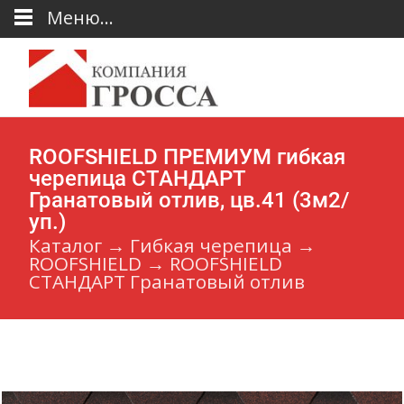
Меню...
ROOFSHIELD ПРЕМИУМ гибкая
черепица СТАНДАРТ
Гранатовый отлив, цв.41 (3м2/
уп.)
Каталог
→
Гибкая черепица
→
ROOFSHIELD
→
ROOFSHIELD
СТАНДАРТ Гранатовый отлив