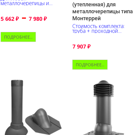
металлочерепицы и
(утепленная) для
профнастила
металлочерепицы типа
–
5 662
₽
7 980
₽
Монтеррей
Стоимость комплекта:
труба + проходной
элемент + колпак
ПОДРОБНЕЕ...
7 907
₽
ПОДРОБНЕЕ...