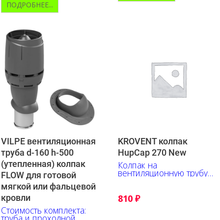
ПОДРОБНЕЕ...
VILPE вентиляционная
KROVENT колпак
труба d-160 h-500
HupCap 270 New
(утепленная) колпак
Колпак на
вентиляционную трубу
FLOW для готовой
125 и 150мм
мягкой или фальцевой
кровли
810
₽
Стоимость комплекта:
труба и проходной