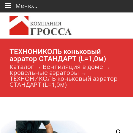
Меню...
ТЕХНОНИКОЛЬ коньковый
аэратор СТАНДАРТ (L=1,0м)
Каталог
→
Вентиляция в доме
→
Кровельные аэраторы
→
ТЕХНОНИКОЛЬ коньковый аэратор
СТАНДАРТ (L=1,0м)