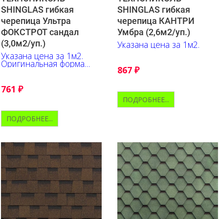
SHINGLAS гибкая
SHINGLAS гибкая
черепица Ультра
черепица КАНТРИ
ФОКСТРОТ сандал
Умбра (2,6м2/уп.)
(3,0м2/уп.)
Указана цена за 1м2.
Указана цена за 1м2.
Оригинальная форма
867
₽
гонта, выгодно
подчёркивает глубину
оттенков, их переливы и
761
₽
контрастные акценты.
ПОДРОБНЕЕ...
ПОДРОБНЕЕ...