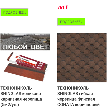
подчёркивает глубину
оттенков, их переливы и
761
₽
контрастные акценты.
ПОДРОБНЕЕ...
ПОДРОБНЕЕ...
ТЕХНОНИКОЛЬ
ТЕХНОНИКОЛЬ
SHINGLAS коньково-
SHINGLAS гибкая
карнизная черепица
черепица Финская
(5м2/уп.)
СОНАТА коричневый