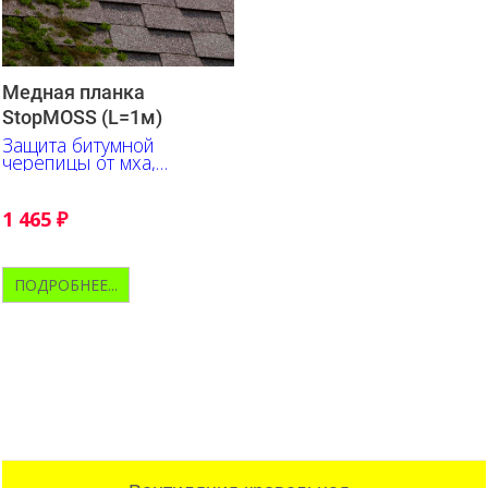
Медная планка
StopMOSS (L=1м)
Защита битумной
черепицы от мха,
лишайника, плесени
1 465
₽
ПОДРОБНЕЕ...