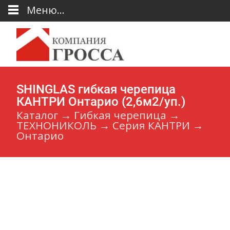
Меню...
SHINGLAS гибкая черепица
КАНТРИ Онтарио (2,6м2/уп.)
Каталог
→
Гибкая черепица
→
ТЕХНОНИКОЛЬ
→
Серия КАНТРИ
→
Онтарио