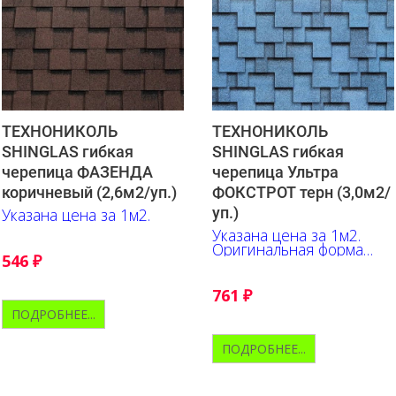
ТЕХНОНИКОЛЬ
ТЕХНОНИКОЛЬ
SHINGLAS гибкая
SHINGLAS гибкая
черепица ФАЗЕНДА
черепица Ультра
коричневый (2,6м2/уп.)
ФОКСТРОТ терн (3,0м2/
уп.)
Указана цена за 1м2.
Указана цена за 1м2.
Оригинальная форма
546
₽
гонта, выгодно
подчёркивает глубину
оттенков, их переливы и
761
₽
контрастные акценты.
ПОДРОБНЕЕ...
ПОДРОБНЕЕ...