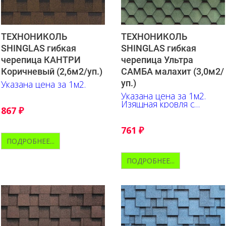
ТЕХНОНИКОЛЬ
ТЕХНОНИКОЛЬ
SHINGLAS гибкая
SHINGLAS гибкая
черепица Ультра
черепица КАНТРИ
САМБА малахит (3,0м2/
Коричневый (2,6м2/уп.)
уп.)
Указана цена за 1м2.
Указана цена за 1м2.
Изящная кровля с
867
₽
эффектно проработанной
тенью подчеркнёт
неповторимый облик
761
₽
любого здания.
ПОДРОБНЕЕ...
ПОДРОБНЕЕ...