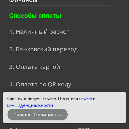
Способы оплаты
1. Наличный расчет
2. Банковский перевод
3. Оплата картой
4. Оплата по QR-коду
Сайт использует cookie. Политика
cookie
и
5. Удаленно по QR-коду
конфиденциальности
(без комиссии)
Понятно. Соглашаюсь...