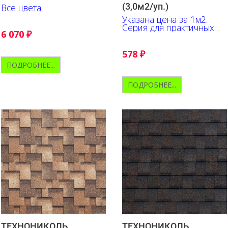
(3,0м2/уп.)
Все цвета
Указана цена за 1м2.
Серия для практичных
6 070
₽
людей, которые хотят
приобрести надежный и
современный
578
₽
кровельный материал по
ПОДРОБНЕЕ...
доступной цене
ПОДРОБНЕЕ...
ТЕХНОНИКОЛЬ
ТЕХНОНИКОЛЬ