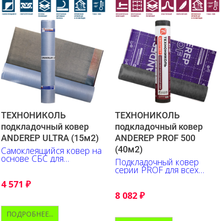
ТЕХНОНИКОЛЬ
ТЕХНОНИКОЛЬ
подкладочный ковер
подкладочный ковер
ANDEREP ULTRA (15м2)
ANDEREP PROF 500
(40м2)
Самоклеящийся ковер на
основе СБС для
Подкладочный ковер
гидроизоляции мест
серии PROF для всех
наиболее вероятных
типов битумной черепицы
протечек
4 571
₽
8 082
₽
ПОДРОБНЕЕ...