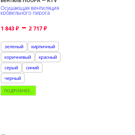
вентиль HUOPA — KTV
Осушающая вентиляция
кровельного пирога
–
1 843
₽
2 717
₽
зеленый
кирпичный
коричневый
красный
серый
синий
черный
ПОДРОБНЕЕ...