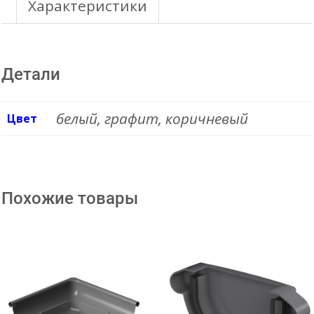
152mm
Характеристики
Угол
желоба
Детали
135гр
(универсальный)
белый, графит, коричневый
Цвет
Похожие товары