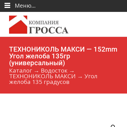
Меню...
ТЕХНОНИКОЛЬ МАКСИ — 152mm
Угол желоба 135гр
(универсальный)
Каталог
→
Водосток
→
ТЕХНОНИКОЛЬ МАКСИ
→
Угол
желоба 135 градусов