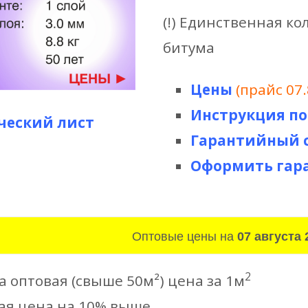
(!) Единственная к
битума
Цены
(прайс 07.
Инструкция п
ческий лист
Гарантийный 
Оформить гара
Оптовые цены на
07 августа 
2
а оптовая (свыше 50м²) цена за 1м
ая цена на 10% выше