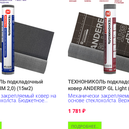
Ь подкладочный
ТЕХНОНИКОЛЬ подклад
М 2,0) (15м2)
ковер ANDEREP GL Light 
 закрепляемый ковер на
Механически закрепляем
охолста. Бюджетное
основе стеклохолста. Верх
полипропилен.
1 781
₽
ПОДРОБНЕЕ...