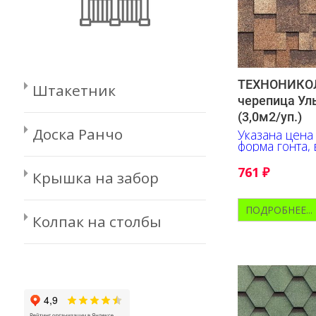
ТЕХНОНИКОЛ
Штакетник
черепица Ул
(3,0м2/уп.)
Доска Ранчо
Указана цена
форма гонта,
глубину отте
контрастные 
761
₽
Крышка на забор
ПОДРОБНЕЕ...
Колпак на столбы