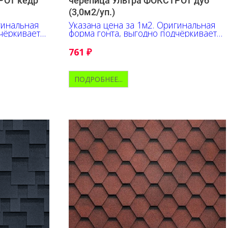
РОТ кедр
черепица Ультра ФОКСТРОТ дуб
(3,0м2/уп.)
гинальная
Указана цена за 1м2. Оригинальная
чёркивает
форма гонта, выгодно подчёркивает
еливы и
глубину оттенков, их переливы и
контрастные акценты.
761
₽
ПОДРОБНЕЕ...