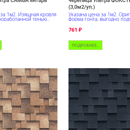
ьтра САМБА янтарь
черепица Ультра ФОКСТ
(3,0м2/уп.)
 за 1м2. Изящная кровля
Указана цена за 1м2. Ори
роработанной тенью
форма гонта, выгодно под
неповторимый облик
глубину оттенков, их пер
я.
контрастные акценты.
761
₽
ПОДРОБНЕЕ...