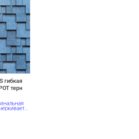
 гибкая
РОТ терн
гинальная
чёркивает
еливы и