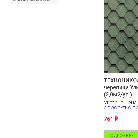
ТЕХНОНИКОЛ
черепица Ул
(3,0м2/уп.)
Указана цена
с эффектно п
подчеркнёт 
любого здани
761
₽
ПОДРОБНЕЕ...