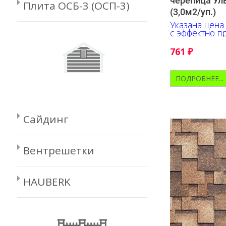
черепица Ул
Плита ОСБ-3 (ОСП-3)
(3,0м2/уп.)
Указана цена
с эффектно п
подчеркнёт 
любого здани
761
₽
ПОДРОБНЕЕ...
Сайдинг
Вентрешетки
HAUBERK