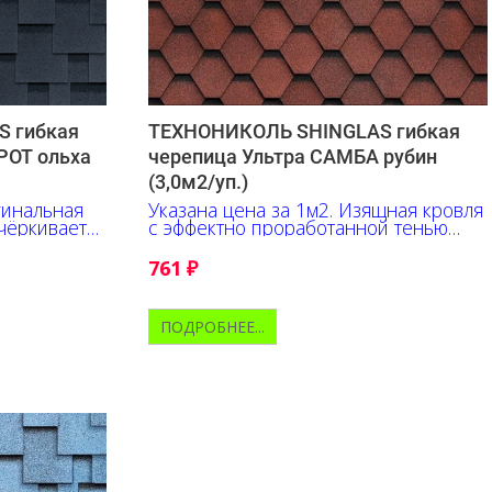
 гибкая
ТЕХНОНИКОЛЬ SHINGLAS гибкая
РОТ ольха
черепица Ультра САМБА рубин
(3,0м2/уп.)
гинальная
Указана цена за 1м2. Изящная кровля
чёркивает
с эффектно проработанной тенью
еливы и
подчеркнёт неповторимый облик
любого здания.
761
₽
ПОДРОБНЕЕ...