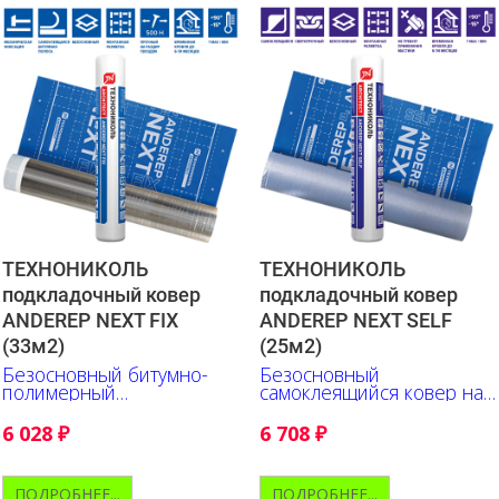
ТЕХНОНИКОЛЬ
ТЕХНОНИКОЛЬ
подкладочный ковер
подкладочный ковер
ANDEREP NEXT FIX
ANDEREP NEXT SELF
(33м2)
(25м2)
Безосновный битумно-
Безосновный
полимерный
самоклеящийся ковер на
подкладочный ковер
основе битумно-
механического крепления
полимерной смеси
6 028
₽
6 708
₽
ПОДРОБНЕЕ...
ПОДРОБНЕЕ...