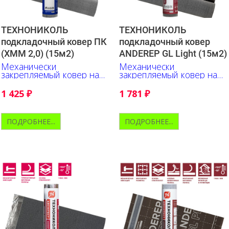
ТЕХНОНИКОЛЬ
ТЕХНОНИКОЛЬ
подкладочный ковер ПК
подкладочный ковер
(ХММ 2,0) (15м2)
ANDEREP GL Light (15м2)
Механически
Механически
закрепляемый ковер на
закрепляемый ковер на
основе стеклохолста.
основе стеклохолста.
Бюджетное решение.
Верх - полипропилен.
1 425
₽
1 781
₽
ПОДРОБНЕЕ...
ПОДРОБНЕЕ...