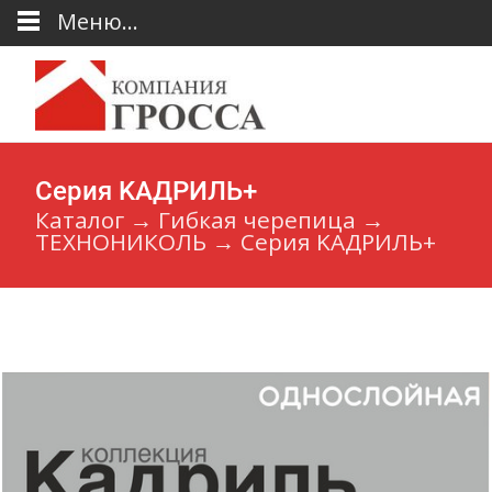
Меню...
Серия KAДРИЛЬ+
Каталог
→
Гибкая черепица
→
ТЕХНОНИКОЛЬ
→
Серия KAДРИЛЬ+