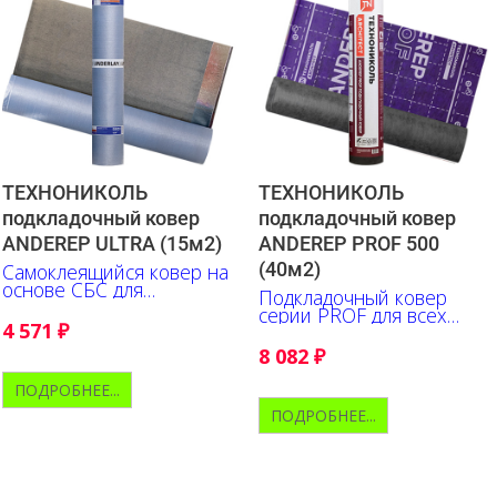
ТЕХНОНИКОЛЬ
ТЕХНОНИКОЛЬ
подкладочный ковер
подкладочный ковер
ANDEREP ULTRA (15м2)
ANDEREP PROF 500
(40м2)
Самоклеящийся ковер на
основе СБС для
Подкладочный ковер
гидроизоляции мест
серии PROF для всех
наиболее вероятных
4 571
₽
типов битумной черепицы
протечек
8 082
₽
ПОДРОБНЕЕ...
ПОДРОБНЕЕ...