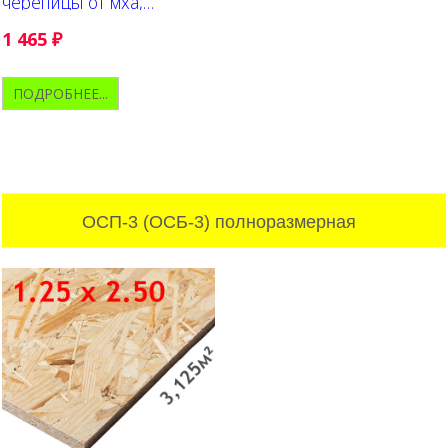
черепицы от мха,
лишайника, плесени
1 465
₽
ПОДРОБНЕЕ...
ОСП-3 (ОСБ-3) полноразмерная