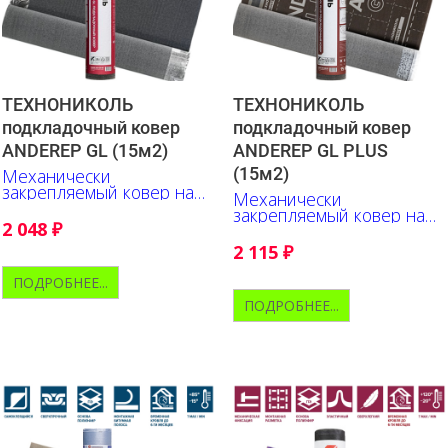
ТЕХНОНИКОЛЬ
ТЕХНОНИКОЛЬ
подкладочный ковер
подкладочный ковер
ANDEREP GL (15м2)
ANDEREP GL PLUS
(15м2)
Механически
закрепляемый ковер на
Механически
основе стеклохолста
закрепляемый ковер на
2 048
₽
основе стеклохолста.
Верх - полипропилен.
2 115
₽
ПОДРОБНЕЕ...
ПОДРОБНЕЕ...