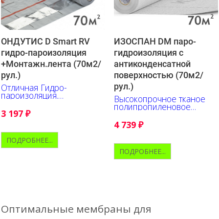
ОНДУТИС D Smart RV
ИЗОСПАН DM паро-
гидро-пароизоляция
гидроизоляция c
+Монтажн.лента (70м2/
антиконденсатной
рул.)
поверхностью (70м2/
рул.)
Отличная Гидро-
пароизоляция.
Высокопрочное тканое
Исключительно прочна и
полипропиленовое
удобна в работе.
3 197
₽
полотно с
Нанесена разметка.
антиконденсатной
4 739
₽
поверхностью
ПОДРОБНЕЕ...
ПОДРОБНЕЕ...
Оптимальные мембраны для