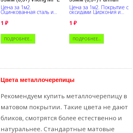
Цена за 1м2.
Цена за 1м2. Покрытие с
Оцинкованная сталь и
оксидами Циркония и
трёхслойный полимер с
Алюминия обеспечивает
ярко выраженной
высокую
1
₽
1
₽
текстурой.
цветоустойчивость
ПОДРОБНЕЕ...
ПОДРОБНЕЕ...
Цвета металлочерепицы
Рекомендуем купить металлочерепицу в
матовом покрытии. Такие цвета не дают
бликов, смотрятся более естественно и
натуральнее. Стандартные матовые