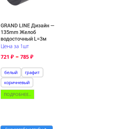
GRAND LINE Дизайн —
135mm Желоб
водосточный L=3м
Цена за 1шт
–
721
₽
785
₽
белый
графит
коричневый
ПОДРОБНЕЕ...
Еще желоба и трубы ►