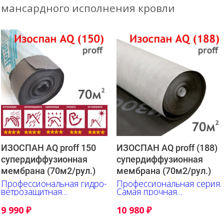
мансардного исполнения кровли
ИЗОСПАН AQ proff 150
ИЗОСПАН AQ proff (188)
супердиффузионная
супердиффузионная
мембрана (70м2/рул.)
мембрана (70м2/рул.)
Профессиональная гидро-
Профессиональная серия.
ветрозащитная
Самая прочная
супердиффузионная
супердиффузионная
мембрана
мембрана.
9 990
₽
10 980
₽