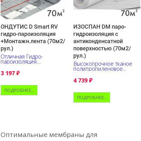
ОНДУТИС D Smart RV
ИЗОСПАН DM паро-
гидро-пароизоляция
гидроизоляция c
+Монтажн.лента (70м2/
антиконденсатной
рул.)
поверхностью (70м2/
рул.)
Отличная Гидро-
пароизоляция.
Высокопрочное тканое
Исключительно прочна и
полипропиленовое
удобна в работе.
3 197
₽
полотно с
Нанесена разметка.
антиконденсатной
4 739
₽
поверхностью
ПОДРОБНЕЕ...
ПОДРОБНЕЕ...
Оптимальные мембраны для