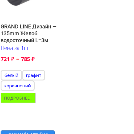
GRAND LINE Дизайн —
135mm Желоб
водосточный L=3м
Цена за 1шт
–
721
₽
785
₽
белый
графит
коричневый
ПОДРОБНЕЕ...
Еще желоба и трубы ►