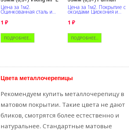
Цена за 1м2.
Цена за 1м2. Покрытие с
Оцинкованная сталь и
оксидами Циркония и
трёхслойный полимер с
Алюминия обеспечивает
ярко выраженной
высокую
1
₽
1
₽
текстурой.
цветоустойчивость
ПОДРОБНЕЕ...
ПОДРОБНЕЕ...
Цвета металлочерепицы
Рекомендуем купить металлочерепицу в
матовом покрытии. Такие цвета не дают
бликов, смотрятся более естественно и
натуральнее. Стандартные матовые