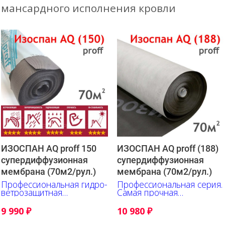
мансардного исполнения кровли
ИЗОСПАН AQ proff 150
ИЗОСПАН AQ proff (188)
супердиффузионная
супердиффузионная
мембрана (70м2/рул.)
мембрана (70м2/рул.)
Профессиональная гидро-
Профессиональная серия.
ветрозащитная
Самая прочная
супердиффузионная
супердиффузионная
мембрана
мембрана.
9 990
₽
10 980
₽