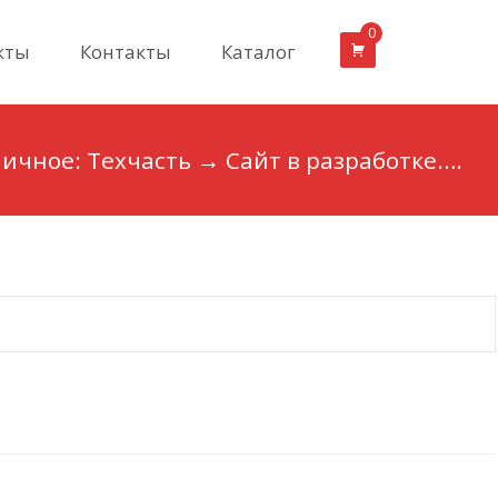
0
кты
Контакты
Каталог
ичное: Техчасть
→
Сайт в разработке….