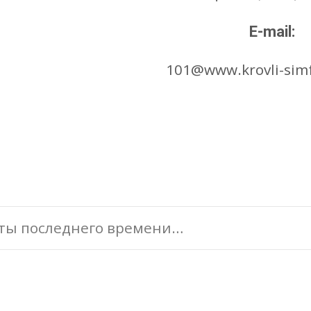
E-mail:
101@www.krovli-simf
t
ты последнего времени…
gation