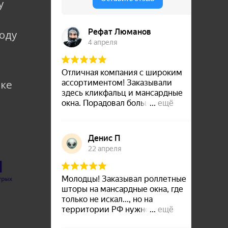
у
коду
лке