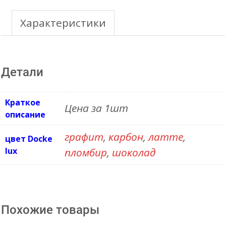
140mm
Угол
Характеристики
желоба
60-
Детали
160гр
(регулируемый)
Краткое
Цена за 1шт
описание
графит
,
карбон
,
латте
,
цвет Docke
lux
пломбир
,
шоколад
Похожие товары