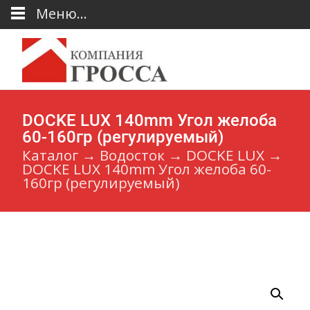
Меню...
DOCKE LUX 140mm Угол желоба
60-160гр (регулируемый)
Каталог
→
Водосток
→
DOCKE LUX
→
DOCKE LUX 140mm Угол желоба 60-
160гр (регулируемый)