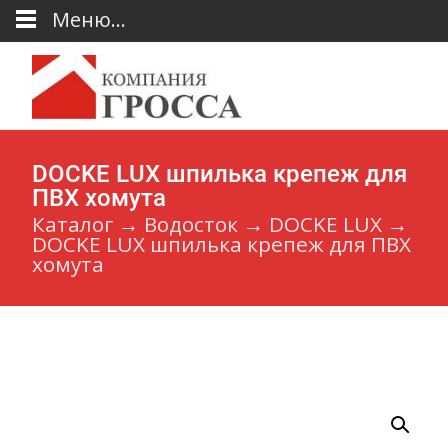
Меню...
DOCKE LUX шпилька крепеж для
ПВХ хомута
Каталог
→
Водосток
→
DOCKE LUX
→
DOCKE LUX шпилька крепеж для ПВХ
хомута