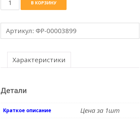
Количество
В КОРЗИНУ
товара
DOCKE
Артикул:
ФР-00003899
LUX
шпилька
крепеж
Характеристики
для
ПВХ
Детали
хомута
Цена за 1шт
Краткое описание