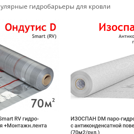
улярные гидробарьеры для кровли
mart RV гидро-
ИЗОСПАН DM паро-гидр
я +Монтажн.лента
c антиконденсатной пов
(70м2/рул.)