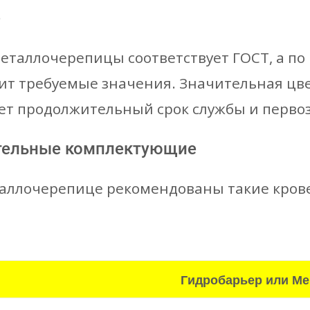
е
металлочерепицы соответствует ГОСТ, а п
ит требуемые значения. Значительная цв
ет продолжительный срок службы и перво
тельные комплектующие
таллочерепице рекомендованы такие кро
Гидробарьер или М