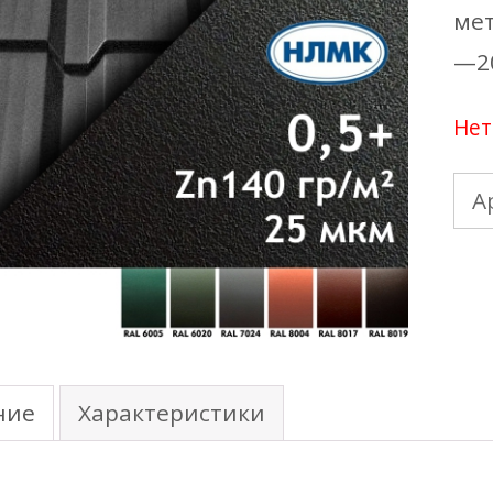
мет
—2
Нет
А
ние
Характеристики