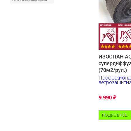
ИЗОСПАН AQ 
супердиффу
(70м2/рул.)
Профессионал
ветрозащитн
мембрана
9 990
₽
ПОДРОБНЕЕ...