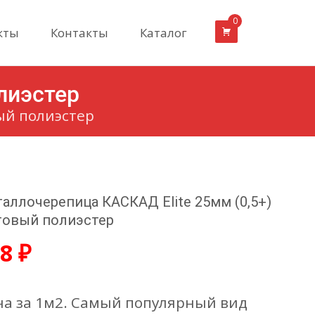
0
кты
Контакты
Каталог
лиэстер
ый полиэстер
аллочерепица КАСКАД Elite 25мм (0,5+)
овый полиэстер
38
₽
а за 1м2. Самый популярный вид