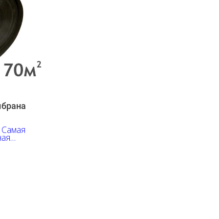
мбрана
 Самая
ная