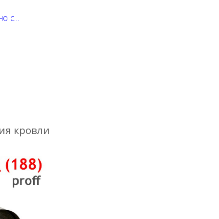
но с
ностью
ия кровли