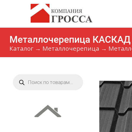
Металлочерепица КАСКАД E
Каталог
→
Металлочерепица
→
Металло
Поиск
товаров