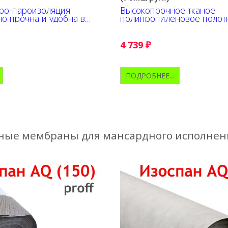
ро-пароизоляция.
Высокопрочное тканое
о прочна и удобна в
полипропиленовое полот
сена разметка.
антиконденсатной поверх
4 739
₽
ПОДРОБНЕЕ...
ые мембраны для мансардного исполнен