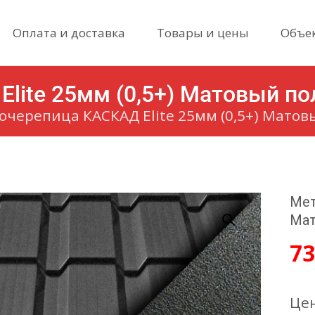
Skip
Оплата и доставка
Товары и цены
Объе
to
content
lite 25мм (0,5+) Матовый по
черепица КАСКАД Elite 25мм (0,5+) Матов
Мет
Мат
7
Цен