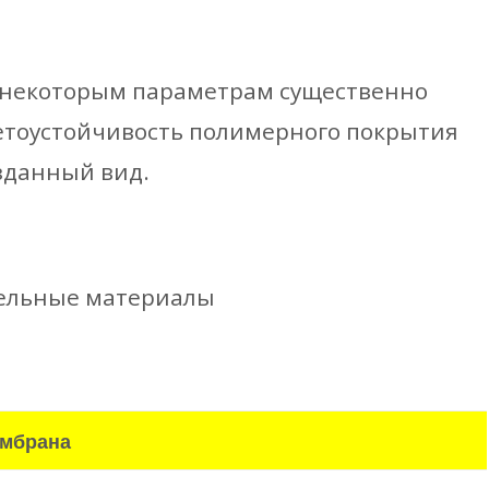
о некоторым параметрам существенно
етоустойчивость полимерного покрытия
зданный вид.
вельные материалы
ембрана