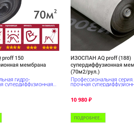
proff 150
ИЗОСПАН AQ proff (188)
зионная мембрана
супердиффузионная ме
(70м2/рул.)
ьная гидро-
Профессиональная серия.
ая супердиффузионная
прочная супердиффузион
мембрана.
10 980
₽
ПОДРОБНЕЕ...