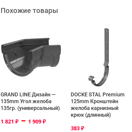
Похожие товары
DOCKE STAL Premium
GRAND LINE Дизайн —
125mm Кронштейн
135mm Угол желоба
желоба карнизный
135гр. (универсальный)
крюк (длинный)
–
1 821
₽
1 909
₽
383
₽