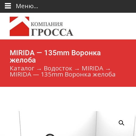
Меню...
MIRIDA — 135mm Воронка
желоба
Каталог
→
Водосток
→
MIRIDA
→
MIRIDA — 135mm Воронка желоба