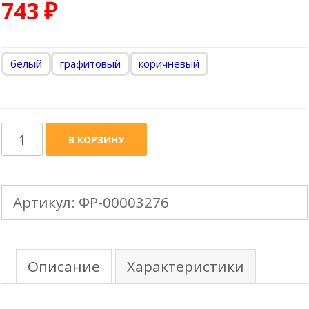
743
₽
белый
графитовый
коричневый
Количество
В КОРЗИНУ
товара
MIRIDA
Артикул:
ФР-00003276
-
135mm
Воронка
Описание
Характеристики
желоба