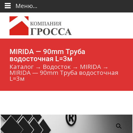
Меню...
MIRIDA — 90mm Труба
водосточная L=3м
Каталог
→
Водосток
→
MIRIDA
→
MIRIDA — 90mm Труба водосточная
L=3м