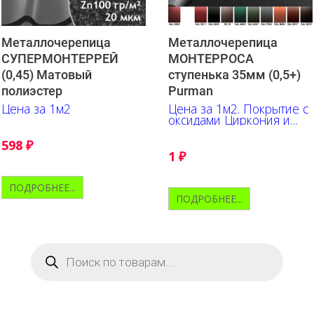
Металлочерепица
Металлочерепица
СУПЕРМОНТЕРРЕЙ
МОНТЕРРОСА
(0,45) Матовый
ступенька 35мм (0,5+)
полиэстер
Purman
Цена за 1м2
Цена за 1м2. Покрытие с
оксидами Циркония и
Алюминия обеспечивает
высокую
598
₽
цветоустойчивость
1
₽
ПОДРОБНЕЕ...
ПОДРОБНЕЕ...
Поиск
товаров