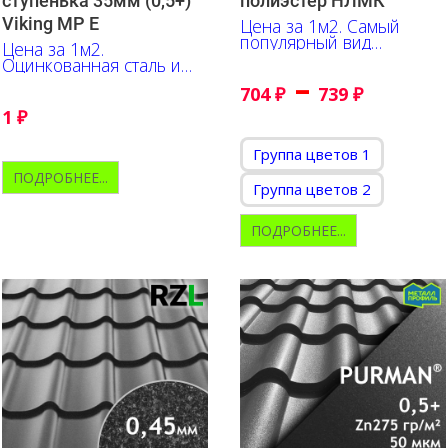
ступенька 35мм (0,5+)
полиэстер НЛМК
Viking MP E
Цена за 1м2. Самый
популярный вид
Цена за 1м2.
металлочерепицы,
Оцинкованная сталь и
соответствует
–
трёхслойный полимер с
ГОСТ58153—2018
704
₽
739
₽
ярко выраженной
текстурой.
1
₽
Группа цветов 1
ПОДРОБНЕЕ...
Группа цветов 2
ПОДРОБНЕЕ...