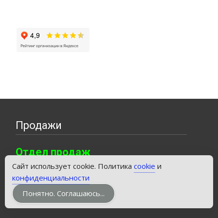
Продажи
Отдел продаж
Сайт использует cookie. Политика
cookie
и
Телефон
конфиденциальности
Понятно. Соглашаюсь...
+7 (978) 858-04-92