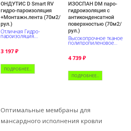
ОНДУТИС D Smart RV
ИЗОСПАН DM паро-
гидро-пароизоляция
гидроизоляция c
+Монтажн.лента (70м2/
антиконденсатной
рул.)
поверхностью (70м2/
рул.)
Отличная Гидро-
пароизоляция.
Высокопрочное тканое
Исключительно прочна и
полипропиленовое
удобна в работе.
полотно с
Нанесена разметка.
3 197
₽
антиконденсатной
поверхностью
4 739
₽
ПОДРОБНЕЕ...
ПОДРОБНЕЕ...
Оптимальные мембраны для
мансардного исполнения кровли