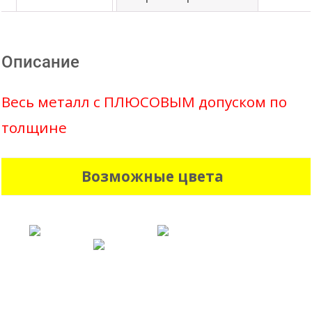
полиэстер
Zn225
Описание
НЛМК
Весь металл с ПЛЮСОВЫМ допуском по
толщине
Возможные цвета