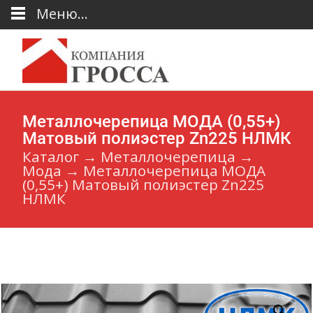
Меню...
Металлочерепица МОДА (0,55+)
Матовый полиэстер Zn225 НЛМК
Каталог
→
Металлочерепица
→
Мода
→
Металлочерепица МОДА
(0,55+) Матовый полиэстер Zn225
НЛМК