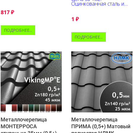
к ультрафиолету и
Оцинкованная сталь и
коррозии
трёхслойный полимер с
817
₽
ярко выраженной
текстурой.
1
₽
ПОДРОБНЕЕ...
ПОДРОБНЕЕ...
Металлочерепица
Металлочерепица
МОНТЕРРОСА
ПРИМА (0,5+) Матовый