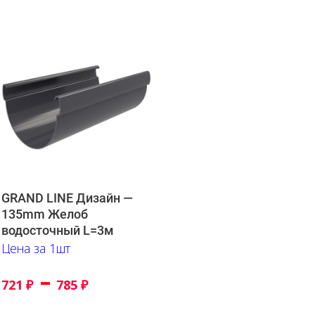
GRAND LINE Дизайн —
135mm Желоб
водосточный L=3м
Цена за 1шт
–
721
₽
785
₽