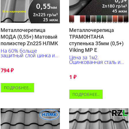
Металлочерепица
Металлочерепица
МОДА (0,55+) Матовый
ТРАМОНТАНА
полиэстер Zn225 НЛМК
ступенька 35мм (0,5+)
Viking MP E
На 60% больше
защитный слой цинка и
Цена за 1м2.
на 10% толщина. Цена за
Оцинкованная сталь и
1м2
трёхслойный полимер с
794
₽
ярко выраженной
текстурой.
1
₽
ПОДРОБНЕЕ...
ПОДРОБНЕЕ...