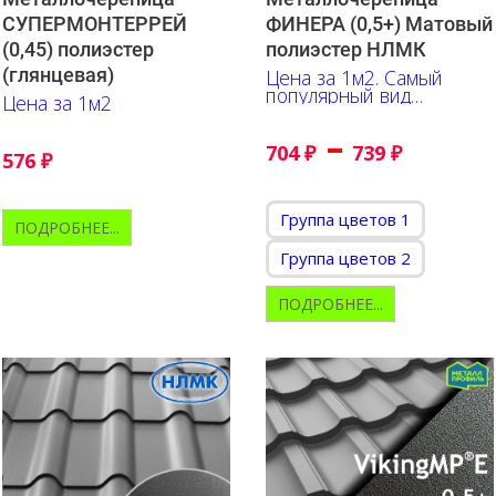
СУПЕРМОНТЕРРЕЙ
ФИНЕРА (0,5+) Матовый
(0,45) полиэстер
полиэстер НЛМК
(глянцевая)
Цена за 1м2. Самый
популярный вид
Цена за 1м2
металлочерепицы,
соответствует
–
ГОСТ58153—2018
704
₽
739
₽
576
₽
Группа цветов 1
ПОДРОБНЕЕ...
Группа цветов 2
ПОДРОБНЕЕ...