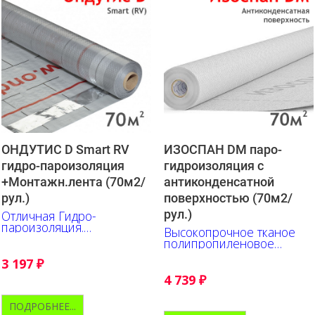
ОНДУТИС D Smart RV
ИЗОСПАН DM паро-
гидро-пароизоляция
гидроизоляция c
+Монтажн.лента (70м2/
антиконденсатной
рул.)
поверхностью (70м2/
рул.)
Отличная Гидро-
пароизоляция.
Высокопрочное тканое
Исключительно прочна и
полипропиленовое
удобна в работе.
полотно с
Нанесена разметка.
3 197
₽
антиконденсатной
поверхностью
4 739
₽
ПОДРОБНЕЕ...