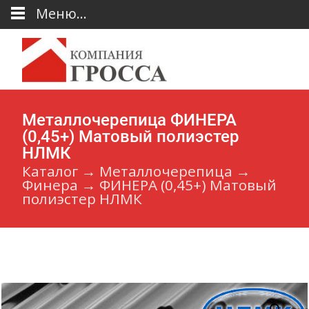
Меню...
Металлочерепица ФИНЕРА
(0,45+) Матовый полиэстер
НЛМК
Каталог
→
Металлочерепица
→
Финера
→
ФИНЕРА (0,45+) Матовый
полиэстер НЛМК