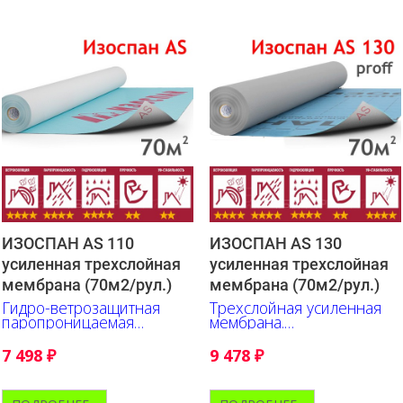
ИЗОСПАН АS 110
ИЗОСПАН AS 130
усиленная трехслойная
усиленная трехслойная
мембрана (70м2/рул.)
мембрана (70м2/рул.)
Гидро-ветрозащитная
Трехслойная усиленная
паропроницаемая
мембрана.
трехслойная усиленная
Прфофессиональная
мембрана
серия, начальный
7 498
₽
9 478
₽
уровень.