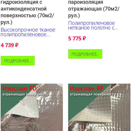
гидроизоляция c
пароизоляция
антиконденсатной
отражающая (70м2/
поверхностью (70м2/
рул.)
рул.)
Полипропиленовое
нетканое полотно с
Высокопрочное тканое
металлизированной
полипропиленовое
полипропиленовой
5 775
₽
полотно с
пленкой
антиконденсатной
4 739
₽
поверхностью
ПОДРОБНЕЕ...
ПОДРОБНЕЕ...