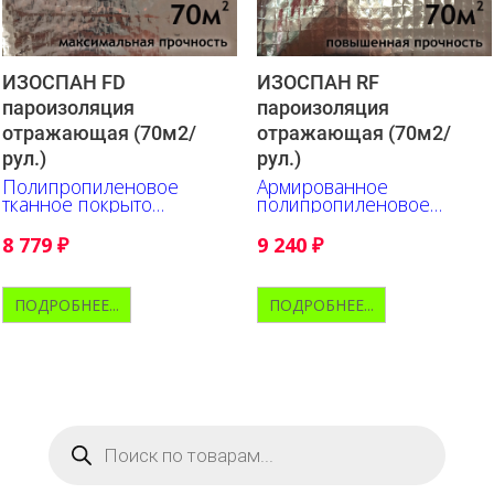
ИЗОСПАН FD
ИЗОСПАН RF
пароизоляция
пароизоляция
отражающая (70м2/
отражающая (70м2/
рул.)
рул.)
Полипропиленовое
Армированное
тканное покрыто
полипропиленовое
металлизированной
полотно c
полипропиленовой
металлизированной
8 779
₽
9 240
₽
пленкой
полипропиленовой
пленкой
ПОДРОБНЕЕ...
ПОДРОБНЕЕ...
Поиск
товаров