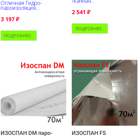
тканная
Отличная Гидро-
гидроизоляционная
пароизоляция.
пленка для скатной
2 541
₽
Исключительно прочна и
кровли
удобна в работе.
3 197
₽
Нанесена разметка.
ПОДРОБНЕЕ...
ПОДРОБНЕЕ...
ИЗОСПАН DM паро-
ИЗОСПАН FS