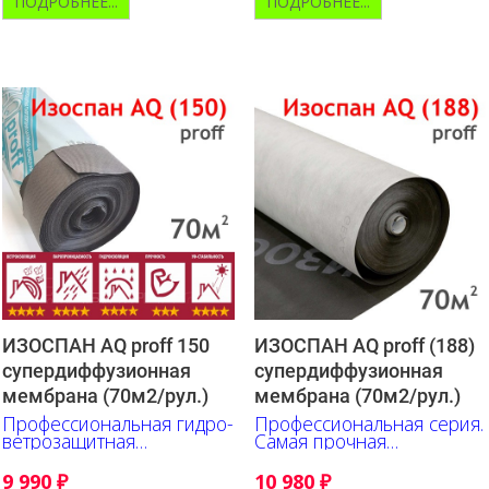
ПОДРОБНЕЕ...
ПОДРОБНЕЕ...
ИЗОСПАН AQ proff 150
ИЗОСПАН AQ proff (188)
супердиффузионная
супердиффузионная
мембрана (70м2/рул.)
мембрана (70м2/рул.)
Профессиональная гидро-
Профессиональная серия.
ветрозащитная
Самая прочная
супердиффузионная
супердиффузионная
мембрана
мембрана.
9 990
₽
10 980
₽