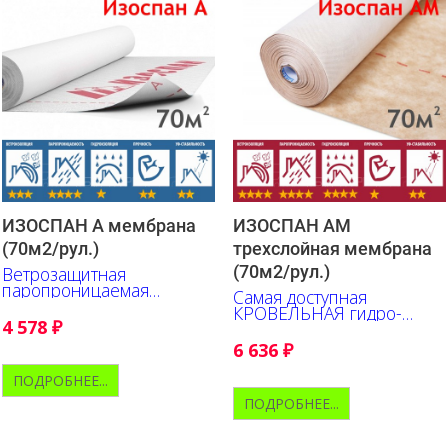
ИЗОСПАН А мембрана
ИЗОСПАН АМ
(70м2/рул.)
трехслойная мембрана
(70м2/рул.)
Ветрозащитная
паропроницаемая
Самая доступная
мембрана. (не для кровли)
КРОВЕЛЬНАЯ гидро-
4 578
₽
ветрозащитная,
паропроницаемая
6 636
₽
мембрана ИЗОСПАН
ПОДРОБНЕЕ...
ПОДРОБНЕЕ...