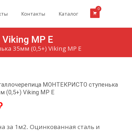
0
кты
Контакты
Каталог
Viking MP E
а 35мм (0,5+) Viking MP E
аллочерепица МОНТЕКРИСТО ступенька
м (0,5+) Viking MP E
₽
а за 1м2. Оцинкованная сталь и