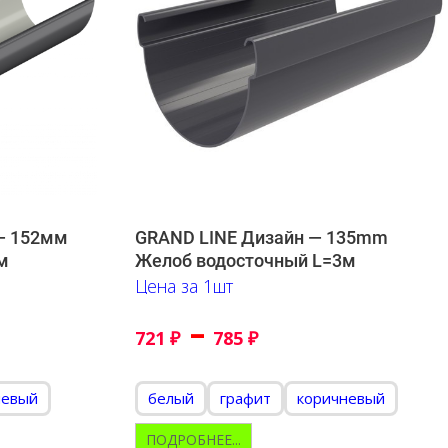
— 152мм
GRAND LINE Дизайн — 135mm
м
Желоб водосточный L=3м
Цена за 1шт
–
721
₽
785
₽
невый
белый
графит
коричневый
ПОДРОБНЕЕ...