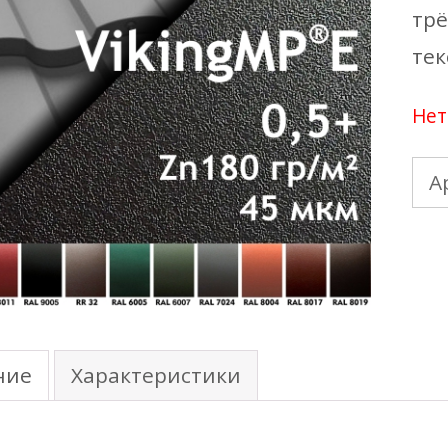
трё
тек
Нет
А
ние
Характеристики