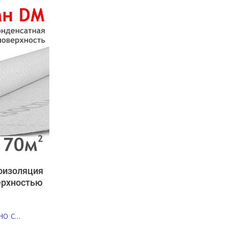
оизоляция
ерхностью
но с
ностью