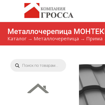
Металлочерепица МОНТЕКРИ
Каталог
→
Металлочерепица
→
Прима
Поиск
товаров