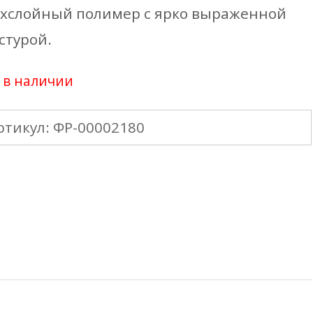
хслойный полимер с ярко выраженной
стурой.
 в наличии
ртикул:
ФР-00002180