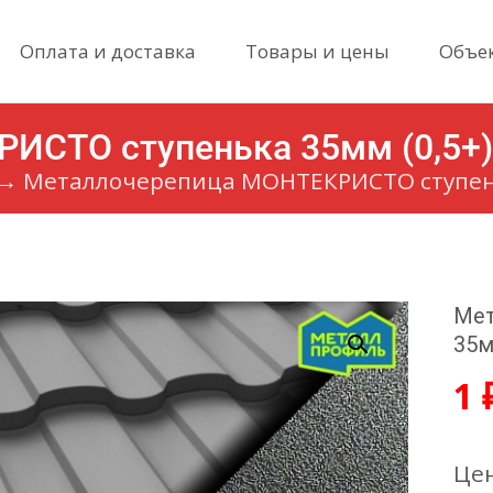
Skip
Оплата и доставка
Товары и цены
Объе
to
content
СТО ступенька 35мм (0,5+) 
→
Металлочерепица МОНТЕКРИСТО ступеньк
Мет
35м
1
Цен