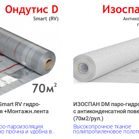
mart RV гидро-
ИЗОСПАН DM паро-гидр
я +Монтажн.лента
c антиконденсатной пов
(70м2/рул.)
ро-пароизоляция.
Высокопрочное тканое
о прочна и удобна в
полипропиленовое полот
сена разметка.
антиконденсатной поверх