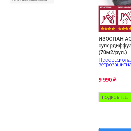
ИЗОСПАН AQ 
супердиффу
(70м2/рул.)
Профессионал
ветрозащитн
мембрана
9 990
₽
ПОДРОБНЕЕ...