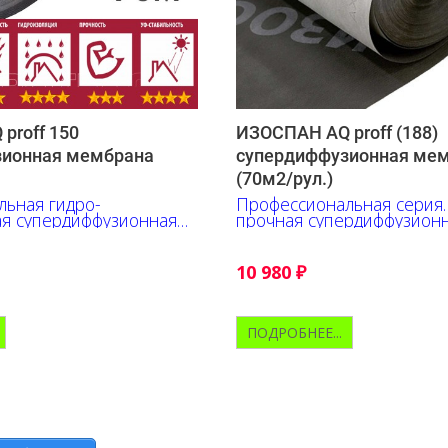
proff 150
ИЗОСПАН AQ proff (188)
зионная мембрана
супердиффузионная ме
(70м2/рул.)
ьная гидро-
Профессиональная серия.
ая супердиффузионная
прочная супердиффузион
мембрана.
10 980
₽
ПОДРОБНЕЕ...