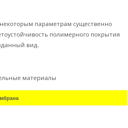
о некоторым параметрам существенно
етоустойчивость полимерного покрытия
зданный вид.
вельные материалы
ембрана