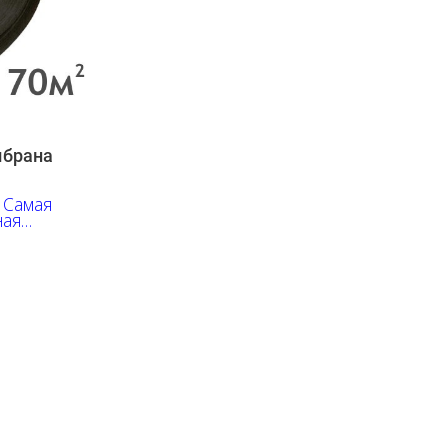
мбрана
 Самая
ная