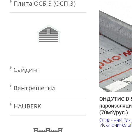
Плита ОСБ-3 (ОСП-3)
Сайдинг
Вентрешетки
ОНДУТИС D S
HAUBERK
пароизоляци
(70м2/рул.)
Отличная Гид
Исключительн
работе. Нане