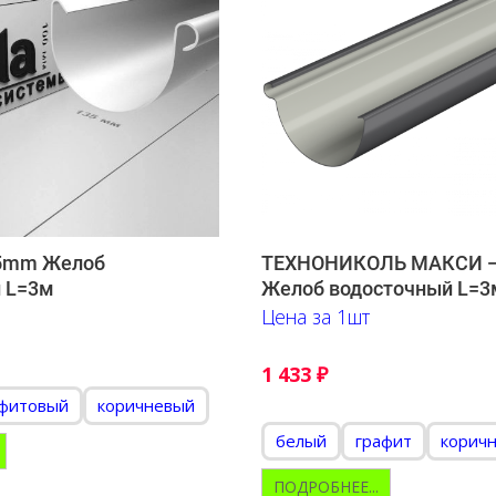
35mm Желоб
ТЕХНОНИКОЛЬ МАКСИ 
 L=3м
Желоб водосточный L=3
Цена за 1шт
1 433
₽
афитовый
коричневый
белый
графит
корич
ПОДРОБНЕЕ...