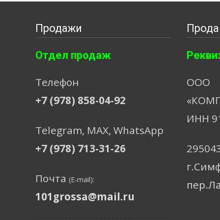
Продажи
Прода
Отдел продаж
Рекви
Телефон
ООО
+7 (978) 858-04-92
«КОМП
ИНН 9
Telegram, МАХ, WhatsApp
+7 (978) 713-31-26
29504
г.Сим
Почта
(E-mail):
пер.Л
101grossa@mail.ru