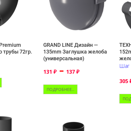
 Premium
ТЕХ
GRAND LINE Дизайн —
 трубы 72гр.
152
135mm Заглушка желоба
жел
(универсальная)
Шаг 
–
131
₽
137
₽
305
ПОДРОБНЕЕ...
ПОД