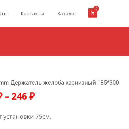
0
кты
Контакты
Каталог
mm Держатель желоба карнизный 185*300
₽
–
246
₽
 установки 75см.