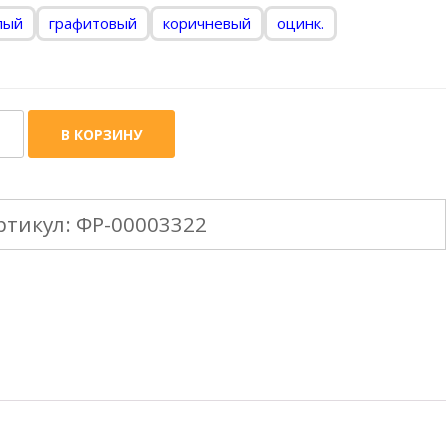
лый
графитовый
коричневый
оцинк.
ичество
В КОРЗИНУ
ара
5mm
ртикул:
ФР-00003322
ржатель
лоба
рнизный
*300