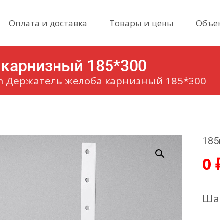
Skip
Оплата и доставка
Товары и цены
Объе
to
content
карнизный 185*300
 Держатель желоба карнизный 185*300
185
0
Шаг