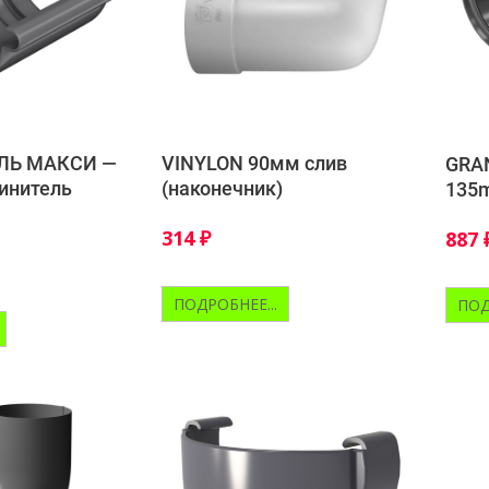
ЛЬ МАКСИ —
VINYLON 90мм слив
GRAN
инитель
(наконечник)
135
314
₽
887
ПОДРОБНЕЕ...
ПОД