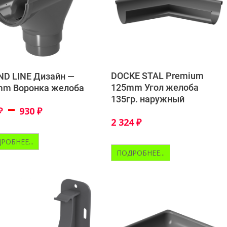
DOCKE STAL Premium
D LINE Дизайн —
125mm Угол желоба
mm Воронка желоба
135гр. наружный
–
₽
930
₽
2 324
₽
РОБНЕЕ...
ПОДРОБНЕЕ...