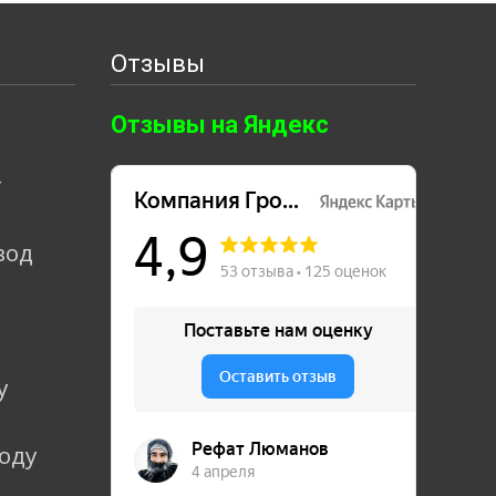
Отзывы
Отзывы на Яндекс
т
вод
у
коду