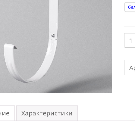
бе
Кол
тов
18
А
Де
же
ка
185
ние
Характеристики